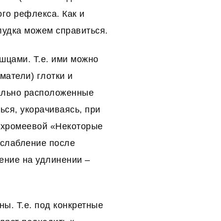
ого рефлекса. Как и
удка можем справиться.
шцами. Т.е. ими можно
матели) глотки и
кально расположенные
ся, укорачиваясь, при
Ахромеевой «Некоторые
сслабление после
ение на удлинении –
.
ны. Т.е. под конкретные