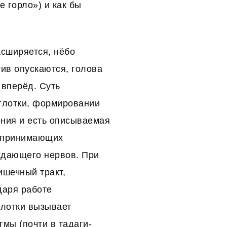
е горло») и как бы
асширяется, нёбо
тив опускаются, голова
 вперёд. Суть
глотки, формировании
ения и есть описываемая
оспринимающих
ждающего нервов. При
ишечный тракт,
даря работе
глотки вызывает
мы (почти в тадаги-