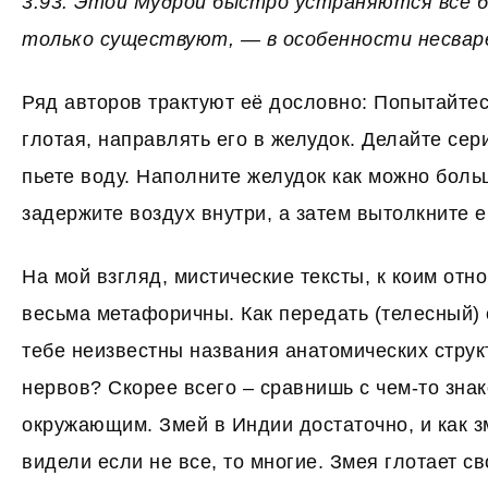
3.93. Этой Мудрой быстро устраняются все б
только существуют, — в особенности несваре
Ряд авторов трактуют её дословно: Попытайтесь
глотая, направлять его в желудок. Делайте сери
пьете воду. Наполните желудок как можно боль
задержите воздух внутри, а затем вытолкните 
На мой взгляд, мистические тексты, к коим отн
весьма метафоричны. Как передать (телесный) 
тебе неизвестны названия анатомических струк
нервов? Скорее всего – сравнишь с чем-то зн
окружающим. Змей в Индии достаточно, и как з
видели если не все, то многие. Змея глотает с