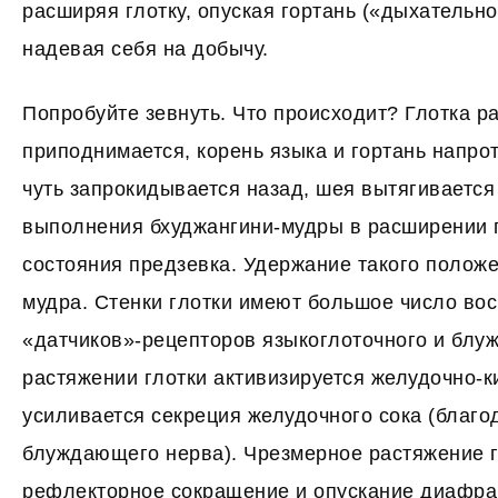
расширяя глотку, опуская гортань («дыхательно
надевая себя на добычу.
Попробуйте зевнуть. Что происходит? Глотка р
приподнимается, корень языка и гортань напро
чуть запрокидывается назад, шея вытягивается
выполнения бхуджангини-мудры в расширении 
состояния предзевка. Удержание такого полож
мудра. Стенки глотки имеют большое число в
«датчиков»-рецепторов языкоглоточного и блу
растяжении глотки активизируется желудочно-к
усиливается секреция желудочного сока (благо
блуждающего нерва). Чрезмерное растяжение 
рефлекторное сокращение и опускание диафраг