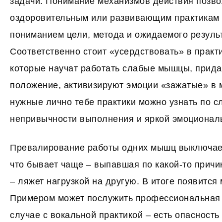
задачи. Понимание механизмов действия позво
оздоровительным или развивающим практикам о
пониманием цели, метода и ожидаемого резуль
Соответственно стоит «усердствовать» в практи
которые научат работать слабые мышцы, прида
положение, активизируют эмоции «зажатые» в 
нужные лично тебе практики можно узнать по с
непривычности выполнения и яркой эмоционал
Превалирование работы одних мышц выключает
что бывает чаще – выпавшая по какой-то прич
– ляжет нагрузкой на другую. В итоге появитс
Примером может послужить профессиональная
случае с вокальной практикой – есть опасност