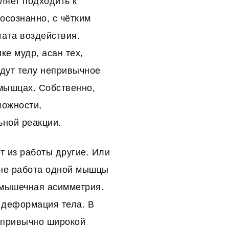
ляет подходить к
сознанно, с чётким
тата воздействия.
ке мудр, асан тех,
дут телу непривычное
мышцах. Собственно,
ложности,
ьной реакции.
 из работы другие. Или
ине работа одной мышцы
я мышечная асимметрия.
 деформация тела. В
ь привычно широкой