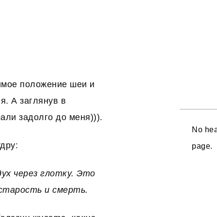
имое положение шеи и
я. А заглянув в
али задолго до меня))).
No hea
дру:
page.
дух через глотку. Это
 старость и смерть.