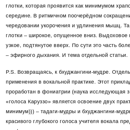
глотки, которая проявится как минимумом храп
середине. В ритмичном поочерёдном сокращен
чередовании укорочения и удлинения мышц. Та
глотки – широкое, опущенное вниз. Выдоховое 
узкое, подтянутое вверх. По сути это часть бо
– эфирного дыхания. И тема отдельной статьи.
P.S. Возвращаясь, к бхуджангини-мудре. Отдел
применения в вокальной практике. Этот прикла
проработан в фониатрии (наука исследующая зв
«голоса Каруззо» является освоение двух прак
минимум))) – тадаги-мудры и бхуджангини-муд
красивого глубокого голоса учителя вокала пр