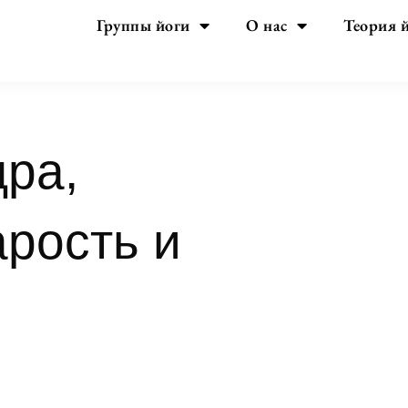
Группы йоги
О нас
Теория 
ра,
рость и