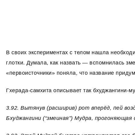
В своих экспериментах с телом нашла необход
глотки. Думала, как назвать — вспомнилась зме
«первоисточники» поняла, что название придум
Гхерада-самхита описывает так бхуджангини-му
3.92. Вытянув (расширив) рот вперёд, пей воз
Бхуджангини (“змеиная”) Мудра, прогоняющая