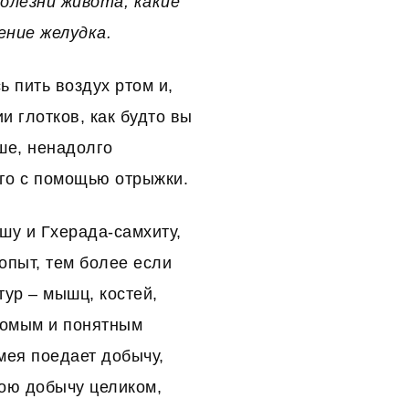
олезни живота, какие
ние желудка.
 пить воздух ртом и,
и глотков, как будто вы
ше, ненадолго
его с помощью отрыжки.
ошу и Гхерада-самхиту,
опыт, тем более если
тур – мышц, костей,
акомым и понятным
мея поедает добычу,
вою добычу целиком,