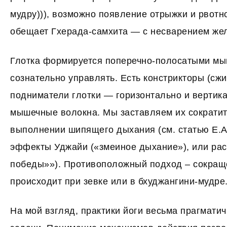
мудру))), возможно появление отрыжки и рвотн
обещает Гхерада-самхита — с несварением жел
Глотка формируется поперечно-полосатыми мы
сознательно управлять. Есть констрикторы (сжи
подниматели глотки — горизонтально и верти
мышечные волокна. Мы заставляем их сократить
выполнении шипящего дыхания (см. статью Е.
эффекты Уджайи («змеиное дыхание»), или ра
победы»»). Противоположный подход – сокращ
происходит при зевке или в бхуджангини-мудре
На мой взгляд, практики йоги весьма прагматич