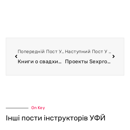
Попередній Пост У Блозі
Наступний Пост У Блозі
Книги о свадхиштханных переживаниях
Проекты Sexprostir и Sexual culture
On Key
Інші пости інструкторів УФЙ