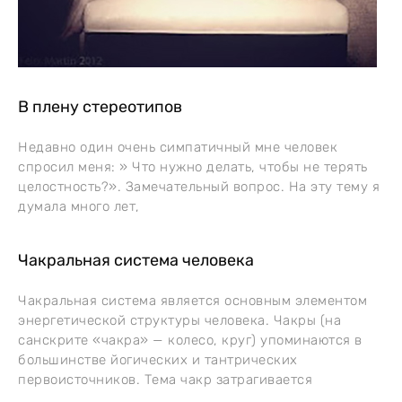
В плену стереотипов
Недавно один очень симпатичный мне человек
спросил меня: » Что нужно делать, чтобы не терять
целостность?». Замечательный вопрос. На эту тему я
думала много лет,
Чакральная система человека
Чакральная система является основным элементом
энергетической структуры человека. Чакры (на
санскрите «чакра» — колесо, круг) упоминаются в
большинстве йогических и тантрических
первоисточников. Тема чакр затрагивается