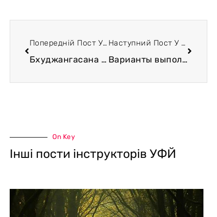
Попередній Пост У Блозі
Наступний Пост У Блозі
Бхуджангасана — поза змеи
Варианты выполнения бхуджангасаны
On Key
Інші пости інструкторів УФЙ