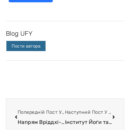
Blog UFY
Пости автора
Попередній Пост У Блозі
Наступний Пост У Блозі
Напрям Вріддхі-йоґа
Інститут Йоґи та Йоґатерапії