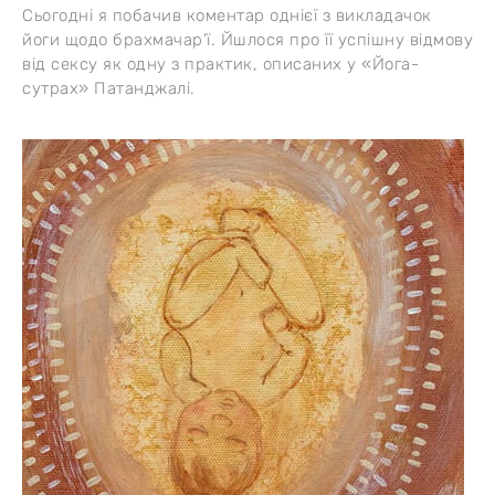
Сьогодні я побачив коментар однієї з викладачок
йоги щодо брахмачар’ї. Йшлося про її успішну відмову
від сексу як одну з практик, описаних у «Йога-
сутрах» Патанджалі.