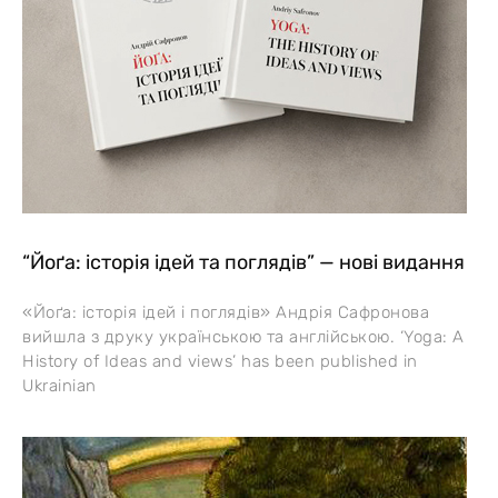
“Йоґа: історія ідей та поглядів” — нові видання
«Йоґа: історія ідей і поглядів» Андрія Сафронова
вийшла з друку українською та англійською. ‘Yoga: A
History of Ideas and views’ has been published in
Ukrainian