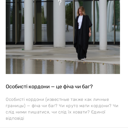
Особисті кордони — це фіча чи баг?
Особисті кордони (известные также как личные
границы) — фіча чи баг? Чи круто мати кордони? Чи
слід ними пишатися, чи слід їх ховати? Єдиної
відповіді