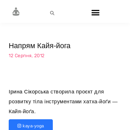
Напрям Кайя-йога
12 Серпня, 2012
Ірина Сікорська
створила проєкт для
розвитку тіла інструментами хатха-йоґи —
Кайя-йоґа.
kaya-yoga