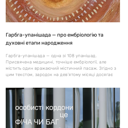
Гарбга-упанішада — про ембріологію та
духовні етапи народження
Гарбга-упанішада — одна зі 108 упанішад.
Присвячена медицині, точніше ембріології, але
містить один вражаючий містичний пасаж. Згідно з
цим текстом, зародок на дев’ятому місяці досягає