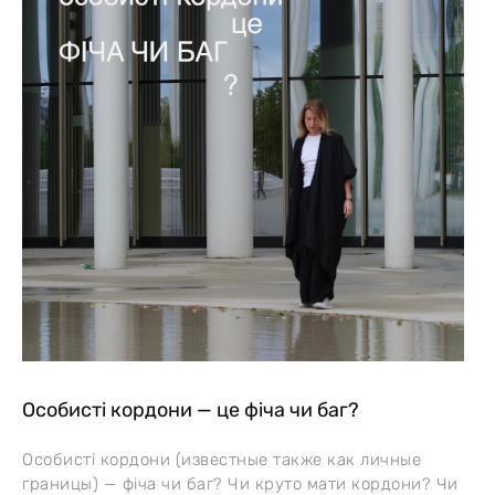
Особисті кордони — це фіча чи баг?
Особисті кордони (известные также как личные
границы) — фіча чи баг? Чи круто мати кордони? Чи