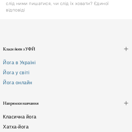
слід ними пишатися, чи слід їх ховати? Єдиної
відповіді
Класи йоґи з УФЙ
Йога в Україні
Йога у світі
Йога онлайн
Напрямки навчання
Класична йога
Хатха-йога