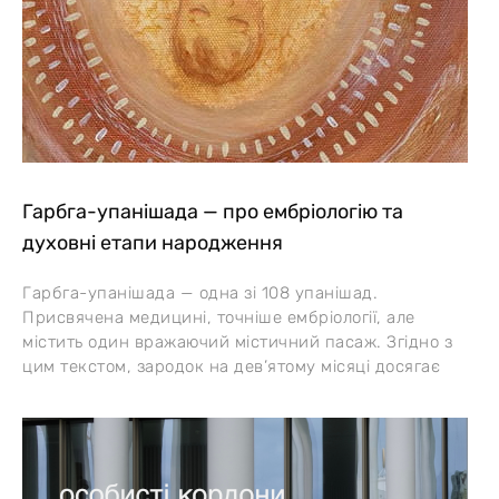
Гарбга-упанішада — про ембріологію та
духовні етапи народження
Гарбга-упанішада — одна зі 108 упанішад.
Присвячена медицині, точніше ембріології, але
містить один вражаючий містичний пасаж. Згідно з
цим текстом, зародок на дев’ятому місяці досягає