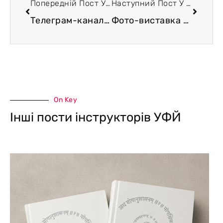
Попередній Пост У Блозі
Наступний Пост У Блозі
Телеграм-канал «Записки на полях древніх текстів»
Фото-виставка «Рейв давніх культур»
On Key
Інші пости інструкторів УФЙ