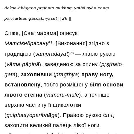
dakṣa-bhāgena pṛṣṭhato mukhaṃ yathā syād enaṃ
parivartitāṃgaścābhyaset || 26 ||
Отже, [Сватмарама] описує
Матсієндрасану
. [Виконання] згідно з
77
традицією (
saṃpradāyāt
)
— лівою рукою
78
(
vāma-pāṇinā
), заведеною за спину (
pṛṣṭhato-
gata
),
захопивши
(
pragṛhya
)
праву ногу,
встановлену
, тобто розміщену
біля основи
лівого стегна
(
vāmoru-mūle
), а точніше
верхню частину її щиколотки
(
gulphasyoparibhāge
). Правою рукою слід
захопити великий палець лівої ноги,