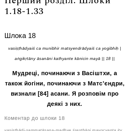
Перший розділ. Шлоки
1.18-1.33
Шлока 18
vasiṣṭhādyaiś ca munibhir matsyendrādyaiś ca yogibhiḥ |
aṅgikṛtāny āsanāni kathyante kānicin mayā || 18 ||
Мудреці, починаючи з Васіштхи, а
також йогіни, починаючи з Матс’єндри,
визнали [84] асани. Я розповім про
деякі з них.
Коментар до шлоки 18
vasiṣthādi-sammatāsana-madhye śreṣṭhāni mayocyanta ity