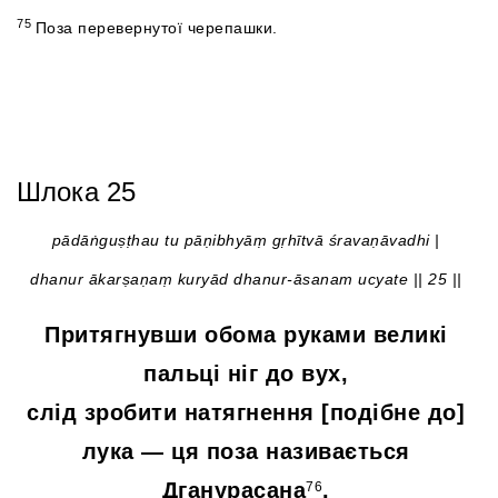
75
Поза перевернутої черепашки.
Шлока 25
pādāṅguṣṭhau tu pāṇibhyāṃ gṛhītvā śravaṇāvadhi |
dhanur ākarṣaṇaṃ kuryād dhanur-āsanam ucyate || 25 ||
Притягнувши обома руками великі
пальці ніг до вух,
слід зробити натягнення [подібне до]
лука — ця поза називається
Дганурасана
.
76