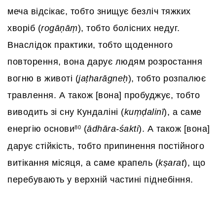
меча відсікає, тобто знищує безліч тяжких
хворіб (
rogāṇāṃ
), тобто болісних недуг.
Внаслідок практики, тобто щоденного
повторення, вона дарує людям розростання
вогню в животі (
jaṭharāgneḥ
), тобто розпалює
травлення. А також [вона] пробуджує, тобто
виводить зі сну Кундаліні (
kuṃḍalinī
), а саме
енергію основи
(
ādhāra-śakti
). А також [вона]
80
дарує стійкість, тобто припинення постійного
витікання місяця, а саме крапель (
kṣarat
), що
перебувають у верхній частині піднебіння.