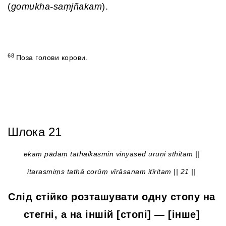
(
gomukha-saṃjñakam
).
68
Поза голови корови.
Шлока 21
ekaṃ pādaṃ tathaikasmin vinyased uruṇi sthitam ||
itarasmiṃs tathā corūṃ vīrāsanam itīritam || 21 ||
Слід стійко розташувати одну стопу на
стегні, а на іншій [стопі] — [інше]