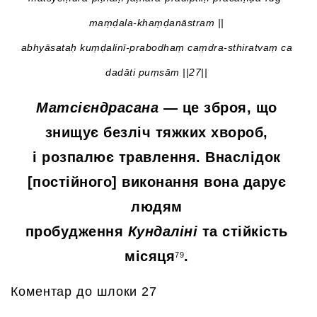
maṃḍala-khaṃḍanāstram ||
abhyāsataḥ kuṃḍalinī-prabodhaṃ caṃdra-sthiratvaṃ ca
dadāti puṃsām ||27||
Матсієндрасана
— це зброя, що
знищує безліч тяжких хвороб,
і розпалює травлення. Внаслідок
[постійного] виконання вона дарує
людям
пробудження
Кундаліні
та стійкість
місяця
.
79
Коментар до шлоки 27