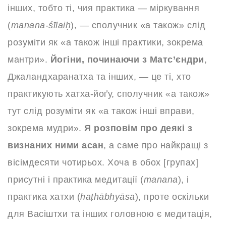
інших, тобто ті, чия практика — міркування
(
manana-śīlaiḥ
), — сполучник «а також» слід
розуміти як «а також інші практики, зокрема
мантри».
Йогіни, починаючи з Матс’єндри
,
Джаландхаранатха та інших, — це ті, хто
практикують хатха-йоґу, сполучник «а також»
тут слід розуміти як «а також інші вправи,
зокрема мудри».
Я розповім про деякі з
визнаних ними асан
, а саме про найкращі з
вісімдесяти чотирьох. Хоча в обох [групах]
присутні і практика медитації (
manana
), і
практика хатхи (
haṭhābhyāsa
), проте оскільки
для Васіштхи та інших головною є медитація,