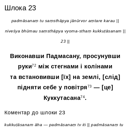
Шлока 23
padmāsanaṃ tu saṃsthāpya jānūrvor aṃtare karau ||
niveśya bhūmau saṃsthāpya vyoma-sthaṃ kukkuṭāsanam ||
23 ||
Виконавши Падмасану, просунувши
руки
між стегнами і колінами
72
та встановивши [їх] на землі, [слід]
підняти себе у повітря
— [це]
73
Куккутасана
.
74
Коментар до шлоки 23
kukkuṭāsanam āha — padmāsanaṃ tv iti || padmāsanaṃ tu