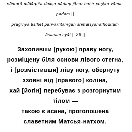
vāmorū-mūlārpita-dakṣa-pādaṃ jānor bahir-veṣṭita-vāma-
pādam ||
pragṛhya tiṣṭhet parivartitāṃgaḥ śrīmatsyanāthoditam
āsanaṃ syāt || 26 ||
Захопивши [рукою] праву ногу,
розміщену біля основи лівого стегна,
і [розмістивши] ліву ногу, обернуту
ззовні від [правого] коліна,
хай [йогін] перебуває з розгорнутим
тілом —
такою є асана, проголошена
славетним Матсья-натхом.