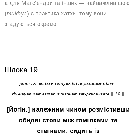
а для Матс’єндри та інших — найважливішою
(
mukhya
) є практика хатхи, тому вони
згадуються окремо
.
Шлока 19
jānūrvor aṃtare samyak kṛtvā pādatale ubhe |
ṛju-kāyaḥ samāsīnaḥ svastikaṃ tat-pracakṣate || 19 ||
[Йогін,] належним чином розмістивши
обидві стопи між гомілками та
стегнами, сидить із