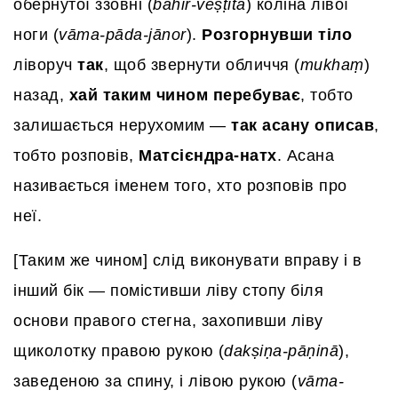
обернутої ззовні (
bahir-veṣṭita
) коліна лівої
ноги (
vāma-pāda-jānor
).
Розгорнувши тіло
ліворуч
так
, щоб звернути обличчя (
mukhaṃ
)
назад,
хай таким чином перебуває
, тобто
залишається нерухомим —
так асану описав
,
тобто розповів,
Матсієндра-натх
. Асана
називається іменем того, хто розповів про
неї.
[Таким же чином] слід виконувати вправу і в
інший бік — помістивши ліву стопу біля
основи правого стегна, захопивши ліву
щиколотку правою рукою (
dakṣiṇa-pāṇinā
),
заведеною за спину, і лівою рукою (
vāma-