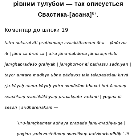
рівним тулубом — так описується
Свастика-[асана]
.
67
Коментар до шлоки 19
tatra sukaratvāt prathamaṃ svastikāsanam āha – jānūrvor
iti | jānu ca ūruś ca | atra jānu-śabdena jānusaṃnihito
jaṃghāpradeśo grāhyaḥ | jaṃghorvor iti pāṭhastu sādhīyān |
tayor aṃtare madhye ubhe pādayos tale talapadeśau kṛtvā
ṛju-kāyaḥ sama-kāyaḥ yatra samāsīno bhavet tad-āsanaṃ
svastikaṃ svastikākhyaṃ pracakṣate vadanti | yogina iti
śeṣaḥ | śrīdhareṇākam —
‘ūru-jaṃghāṃtar ādhāya prapade jānu-madhya-ge |
yogino yadavasthānaṃ svastikaṃ tadvidurbudhāḥ ‘ iti