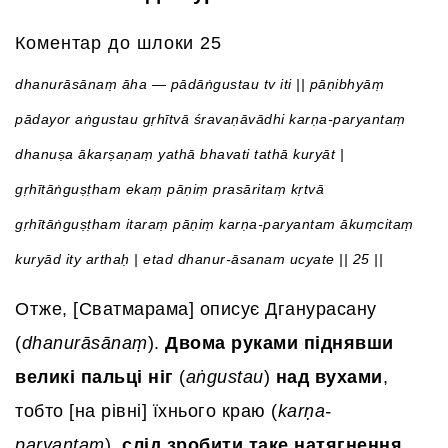
Коментар до шлоки 25
dhanurāsānaṃ āha — pādāṅgustau tv iti || pāṇibhyāṃ
pādayor aṅgustau gṛhītvā śravaṇāvādhi karṇa-paryantaṃ
dhanuṣa ākarṣaṇaṃ yathā bhavati tathā kuryāt |
gṛhītāṅguṣṭham ekaṃ pāṇiṃ prasāritaṃ kṛtvā
gṛhītāṅguṣṭham itaraṃ pāṇiṃ karṇa-paryantam ākuṃcitaṃ
kuryād ity arthaḥ | etad dhanur-āsanam ucyate || 25 ||
Отже, [Сватмарама] описує Дганурасану
(
dhanurāsānaṃ
).
Двома руками піднявши
великі пальці ніг
(
aṅgustau
)
над вухами
,
тобто [на рівні] їхнього краю (
karṇa-
paryantaṃ
),
слід зробити таке натягнення,