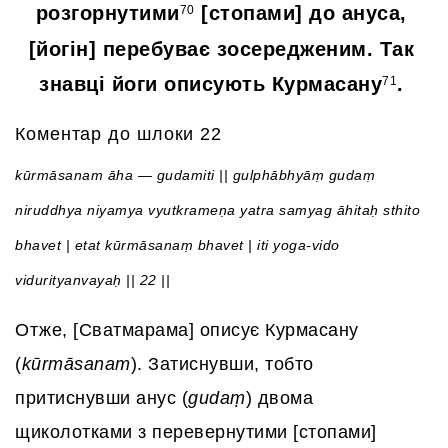
розгорнутими
[стопами] до ануса,
70
[йогін] перебуває зосередженим. Так
знавці йоги описують Курмасану
.
71
Коментар до шлоки 22
kūrmāsanam āha — gudamiti || gulphābhyāṃ gudaṃ
niruddhya niyamya vyutkrameṇa yatra samyag āhitaḥ sthito
bhavet | etat kūrmāsanaṃ bhavet | iti yoga-vido
vidurityanvayaḥ || 22 ||
Отже, [Сватмарама] описує Курмасану
(
kūrmāsanam
). Затиснувши, тобто
притиснувши анус (
gudaṃ
) двома
щиколотками з перевернутими [стопами]