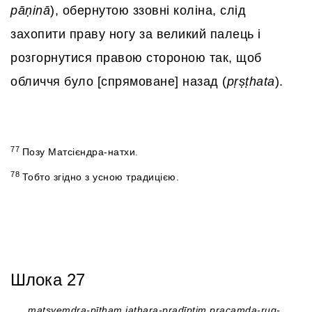
pāṇinā
), обернутою ззовні коліна, слід
захопити праву ногу за великий палець і
розгорнутися правою стороною так, щоб
обличчя було [спрямоване] назад (
pṛṣṭhata
).
77
Позу Матсієндра-натхи
.
78
Тобто згідно з усною традицією.
Шлока 27
matsyeṃdra-pīṭhaṃ jaṭhara-pradīptiṃ pracaṃḍa-rug-