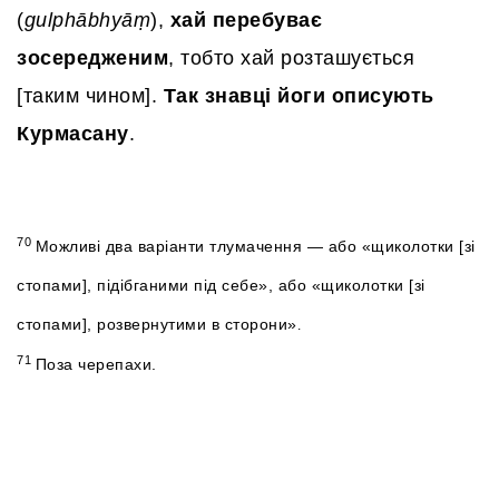
(
gulphābhyāṃ
),
хай перебуває
зосередженим
, тобто хай розташується
[таким чином].
Так знавці йоги описують
Курмасану
.
70
Можливі два варіанти тлумачення — або «щиколотки [зі
стопами], підібганими під себе», або «щиколотки [зі
стопами], розвернутими в сторони»
.
71
Поза черепахи.