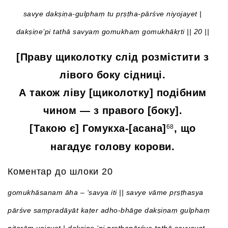
savye dakṣiṇa-gulphaṃ tu pṛṣṭha-pārśve niyojayet |
dakṣiṇe’pi tathā savyaṃ gomukhaṃ gomukhākṛti || 20 ||
[Праву щиколотку слід розмістити з
лівого боку сідниці.
А також ліву [щиколотку] подібним
чином — з правого [боку].
[Такою є] Гомукха-[асана]
, що
68
нагадує голову корови.
Коментар до шлоки 20
gomukhāsanam āha – ‘savya iti || savye vāme pṛṣṭhasya
pārśve saṃpradāyāt kaṭer adho-bhāge dakṣiṇaṃ gulphaṃ