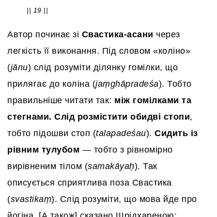
|| 19 ||
Автор починає зі
Свастика-асани
через
легкість її виконання. Під словом «коліно»
(
jānu
) слід розуміти ділянку гомілки, що
прилягає до коліна (
jaṃghāpradeśa
). Тобто
правильніше читати так:
між гомілками та
стегнами. Слід розмістити обидві стопи
,
тобто підошви стоп (
talapadeśau
).
Сидить із
рівним тулубом
— тобто з рівномірно
вирівненим тілом (
samakāyaḥ
). Так
описується сприятлива поза Свастика
(
svastikaṃ
). Слід розуміти, що мова йде про
йогіна. [А також] сказано Шрідхареною: