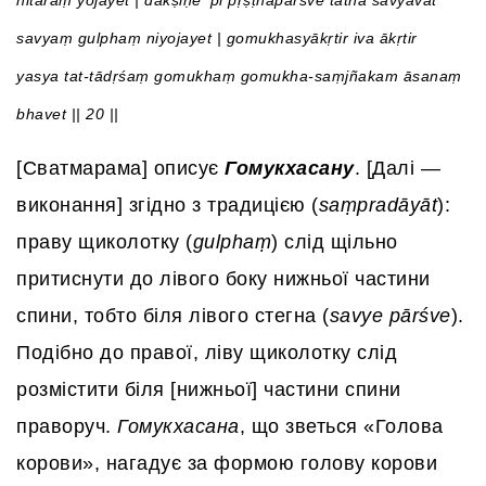
nitarāṃ yojayet | dakṣiṇe ‘pi pṛṣṭhapārśve tathā savyavat
savyaṃ gulphaṃ niyojayet | gomukhasyākṛtir iva ākṛtir
yasya tat-tādṛśaṃ gomukhaṃ gomukha-saṃjñakam āsanaṃ
bhavet || 20 ||
[Сватмарама] описує
Гомукхасану
. [Далі —
виконання] згідно з традицією (
saṃpradāyāt
):
праву щиколотку (
gulphaṃ
) слід щільно
притиснути до лівого боку нижньої частини
спини, тобто біля лівого стегна (
savye pārśve
).
Подібно до правої, ліву щиколотку слід
розмістити біля [нижньої] частини спини
праворуч.
Гомукхасана
, що зветься «Голова
корови», нагадує за формою голову корови