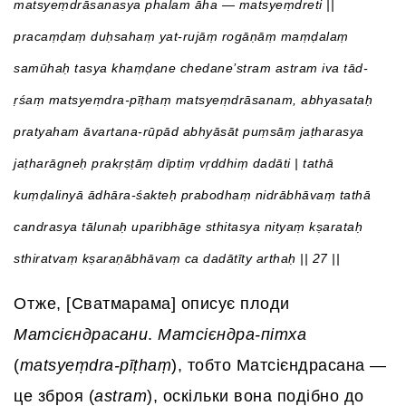
matsyeṃdrāsanasya phalam āha — matsyeṃdreti ||
pracaṃḍaṃ duḥsahaṃ yat-rujāṃ rogāṇāṃ maṃḍalaṃ
samūhaḥ tasya khaṃḍane chedane’stram astram iva tād-
ṛśaṃ matsyeṃdra-pīṭhaṃ matsyeṃdrāsanam, abhyasataḥ
pratyaham āvartana-rūpād abhyāsāt puṃsāṃ jaṭharasya
jaṭharāgneḥ prakṛṣṭāṃ dīptiṃ vṛddhiṃ dadāti | tathā
kuṃḍalinyā ādhāra-śakteḥ prabodhaṃ nidrābhāvaṃ tathā
candrasya tālunaḥ uparibhāge sthitasya nityaṃ kṣarataḥ
sthiratvaṃ kṣaraṇābhāvaṃ ca dadātīty arthaḥ || 27 ||
Отже, [Сватмарама] описує плоди
Матсієндрасани
.
Матсієндра-пітха
(
matsyeṃdra-pīṭhaṃ
), тобто Матсієндрасана —
це зброя (
astram
), оскільки вона подібно до