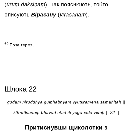
(
ūruṃ dakṣiṇaṃ
). Так пояснюють, тобто
описують
Вірасану
(
vīrāsanam
).
69
Поза героя.
Шлока 22
gudaṃ niruddhya gulphābhyāṃ vyutkrameṇa samāhitaḥ ||
kūrmāsanaṃ bhaved etad iti yoga-vido viduḥ || 22 ||
Притиснувши щиколотки з