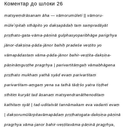
Коментар до шлоки 26
matsyeṃdrāsanam āha — vāmorumūleti || vāmoru-
mūle’rpitaḥ sthāpito yo dakṣapādaḥ taṃ saṃpradāyāt
pṛṣṭhato-gata-vāma-pāṇinā gulphasyoparibhāge parigṛhya
jānor-dakṣiṇa-pāda-jānor bahiḥ pradeśe veṣṭito yo
vāmapādastaṃ vāma-pāda-jānor bahir-veṣṭita-dakṣiṇa-
pāṇināṃguṣṭhe pragṛhya | parivartitāṃgaḥ vāmabhāgena
pṛṣṭhato mukhaṃ yathā syād evaṃ parivartitaṃ
parivartitam-aṃgaṃ yena sa tathā tādṛśo yatra tiṣṭhet
sthitiṃ kuryāt tad āsanaṃ matsyendranāthenoditaṃ
kathitaṃ syāt | tad-uditatvāt tannāmakam eva vadanti evaṃ
| dakṣorumūlārpitavāmapādaṃ pṛṣṭhatogata-dakṣiṇа-pāṇinā
pragṛhya vāma-janor bahir-veṣṭitavāma-pāṇinā pragṛhya,