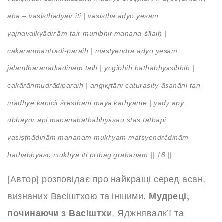
āha – vasiṣṭhādyair iti | vasiṣṭha ādyo yeṣām
yajnavalkyādinām tair munibhir manana-śīlaiḥ |
cakārānmantrādi-paraiḥ | mastyendra adyo yeṣām
jālandharanāthādinām taiḥ | yogibhiḥ haṭhābhyasibhiḥ |
cakārānmudrādiparaih | angikṛtāni caturaśity-āsanāni tan-
madhye kānicit śreṣṭhāni mayā kathyante | yady apy
ubhayor api mananahaṭhābhyāsau stas tathāpi
vasiṣṭhādinām mananam mukhyam matsyendrādinām
hathābhyaso mukhya iti pṛthag grahanam || 18 ||
[Автор] розповідає про найкращі серед асан,
визнаних Васіштхою та іншими.
Мудреці,
починаючи з Васіштхи
, Яджнявалк’ї та