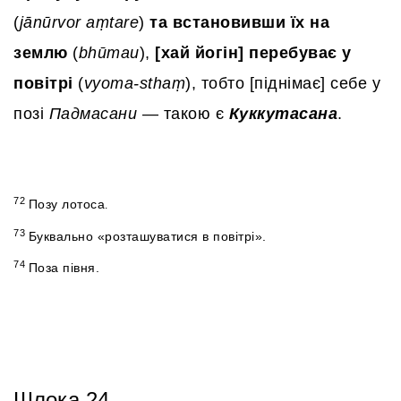
(
jānūrvor
aṃtare
)
та встановивши їх на
землю
(
bhūmau
),
[хай йогін] перебуває у
повітрі
(
vyoma-sthaṃ
), тобто [піднімає] себе у
позі
Падмасани
— такою є
Куккутасана
.
72
Позу лотоса
.
73
Буквально «розташуватися в повітрі».
74
Поза півня.
Шлока 24