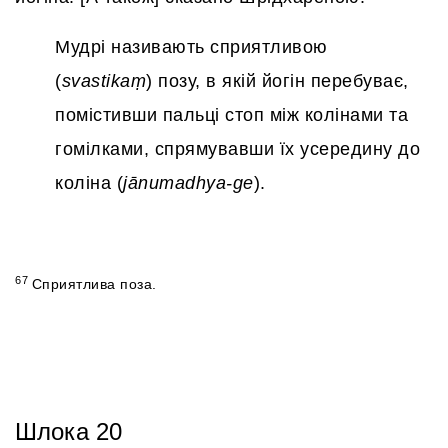
Мудрі називають сприятливою
(
svastikaṃ
) позу, в якій йогін перебуває,
помістивши пальці стоп між колінами та
гомілками, спрямувавши їх усередину до
коліна (
jānumadhya-ge
).
67
Сприятлива поза.
Шлока 20