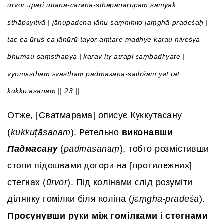
ūrvor upari uttāna-caraṇa-sthāpanarūpaṃ samyak
sthāpayitvā | jānupadena jānu-saṃnihito jaṃghā-pradeśaḥ |
tac ca ūruś ca jānūrū tayor aṃtare madhye karau niveśya
bhūmau saṃsthāpya | karāv ity atrāpi saṃbadhyate |
vyomasthaṃ svasthaṃ padmāsana-sadṛśaṃ yat tat
kukkuṭāsanam || 23 ||
Отже, [Сватмарама] описує Куккутасану
(
kukkuṭāsanam
). Ретельно
виконавши
Падмасану
(
padmāsanaṃ
), тобто розмістивши
стопи підошвами догори на [протилежних]
стегнах (
ūrvor
). Під колінами слід розуміти
ділянку гомілки біля коліна (
jaṃghā-pradeśa
).
Просунувши руки між гомілками і стегнами