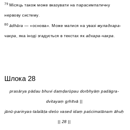
79
Місяць також може вказувати на парасимпатичну
нервову систему
.
80
ādhāra
— «основа». Може матися на увазі
муладхара-
чакра
, яка іноді згадується в текстах як
адхара-чакра
.
Шлока 28
prasārya pādau bhuvi daṃḍarūpau dorbhyāṃ padāgra-
dvitayaṃ gṛhītvā ||
jānū-parinyas-talalāṭa-deśo vased idaṃ paścimatānam āhuḥ
|| 28 ||