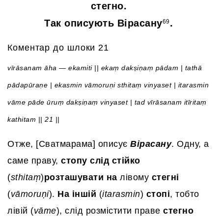
стегно.
Так описують Вірасану
.
69
Коментар до шлоки 21
vīrāsanam āha — ekamiti || ekaṃ dakṣiṇaṃ pādam | tathā
pādapūraṇe | ekasmin vāmoruṇi sthitaṃ vinyaset | itarasmin
vāme pāde ūruṃ dakṣiṇaṃ vinyaset | tad vīrāsanam itīritaṃ
kathitam || 21 ||
Отже, [Сватмарама] описує
Вірасану
. Одну, а
саме праву,
стопу слід стійко
(
sthitaṃ
)
розташувати на
лівому
стегні
(
vāmoruṇi
).
На іншій
(
itarasmin
)
стопі
, тобто
лівій (
vāme
), слід розмістити праве
стегно