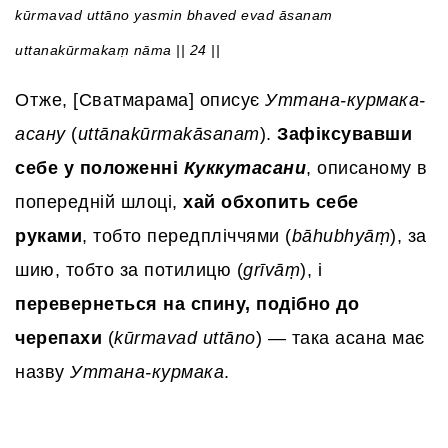
kūrmavad uttāno yasmin bhaved evad āsanam
uttanakūrmakaṃ nāma || 24 ||
Отже, [Сватмарама] описує
Уттана-курмака-
асану
(
uttānakūrmakāsanam
).
Зафіксувавши
себе у положенні
Куккутасани
, описаному в
попередній шлоці,
хай обхопить себе
руками
, тобто передпліччями (
bāhubhyāṃ
), за
шию, тобто за потилицю (
grīvāṃ
), і
перевернеться на спину, подібно до
черепахи
(
kūrmavad uttāno
) — така асана має
назву
Уттана-курмака
.