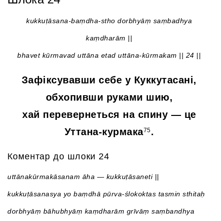
kukkuṭāsana-baṃdha-stho dorbhyāṃ saṃbadhya
kaṃdharām ||
bhavet kūrmavad uttāna etad uttāna-kūrmakam || 24 ||
Зафіксувавши себе у Куккутасані,
обхопивши руками шию,
хай перевернеться на спину — це
Уттана-курмака
.
75
Коментар до шлоки 24
uttānakūrmakāsanam āha — kukkuṭāsaneti ||
kukkuṭāsanasya yo baṃdhā pūrva-ślokoktas tasmin sthitaḥ
dorbhyāṃ bāhubhyāṃ kaṃdharām grīvāṃ saṃbandhya