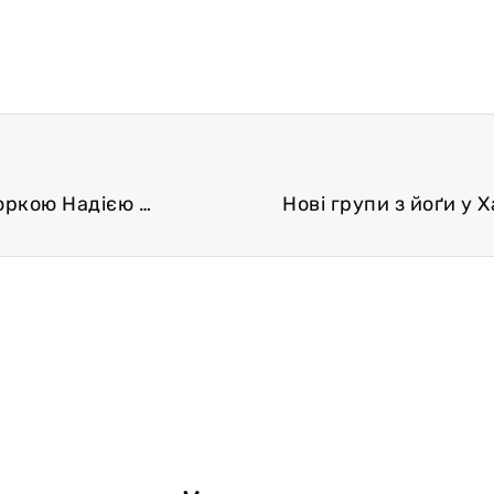
Хатха-йоґа у Дортмунді та Кельні з інструкторкою Надією Анненковою
Нові групи з йоґи у 