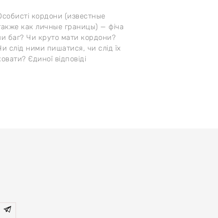
Особисті кордони (известные
также как личные границы) — фіча
чи баг? Чи круто мати кордони?
Чи слід ними пишатися, чи слід їх
ховати? Єдиної відповіді