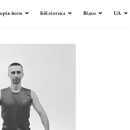
орія йоґи
Бібліотека
Відео
UA