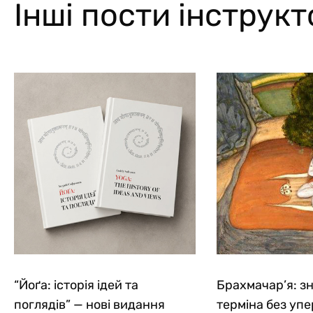
Інші пости інструк
“Йоґа: історія ідей та
Брахмачар’я: з
поглядів” — нові видання
терміна без уп