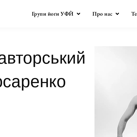
Групи йоґи УФЙ
Про нас
Те
авторський
юсаренко