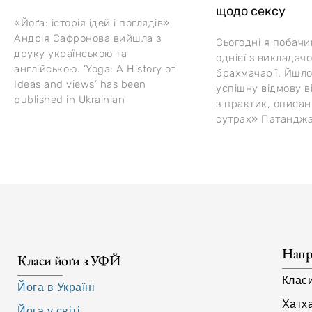
щодо сексу
«Йоґа: історія ідей і поглядів»
Андрія Сафронова вийшла з
Сьогодні я побач
друку українською та
однієї з викладач
англійською. ‘Yoga: A History of
брахмачар’ї. Йшлос
Ideas and views’ has been
успішну відмову в
published in Ukrainian
з практик, описан
сутрах» Патанджа
Напр
Класи йоґи з УФЙ
Клас
Йога в Україні
Хатх
Йога у світі