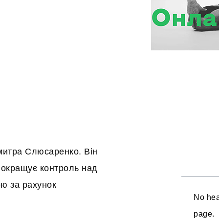
митра Слюсаренко. Він
 покращує контроль над
ою за рахунок
No hea
page.