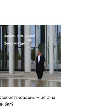
Особисті кордони — це фіча
чи баг?