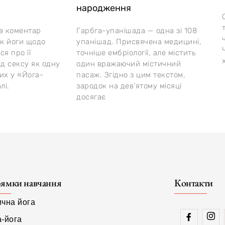
народження
ив коментар
Гарбга-упанішада — одна зі 108
ок йоги щодо
упанішад. Присвячена медицині,
я про її
точніше ембріології, але містить
ід сексу як одну
один вражаючий містичний
их у «Йога-
пасаж. Згідно з цим текстом,
лі.
зародок на дев’ятому місяці
досягає
ямки навчання
Контакти
ична йога
а-йога