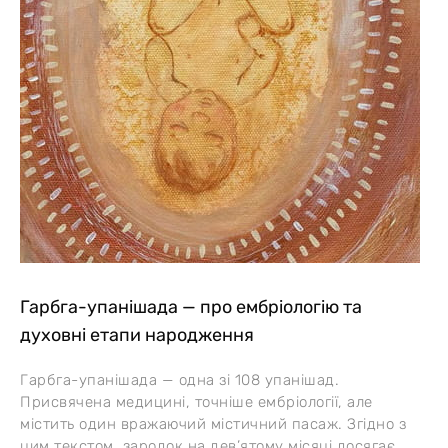
Гарбга-упанішада — про ембріологію та
духовні етапи народження
Гарбга-упанішада — одна зі 108 упанішад.
Присвячена медицині, точніше ембріології, але
містить один вражаючий містичний пасаж. Згідно з
цим текстом, зародок на дев’ятому місяці досягає