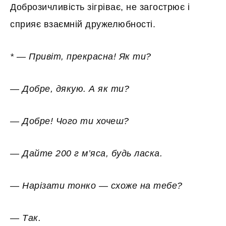
Доброзичливість зігріває, не загострює і
сприяє взаємній дружелюбності.
* — Привіт, прекрасна! Як ти?
— Добре, дякую. А як ти?
— Добре! Чого ти хочеш?
— Дайте 200 г м’яса, будь ласка.
— Нарізати тонко — схоже на тебе?
— Так.