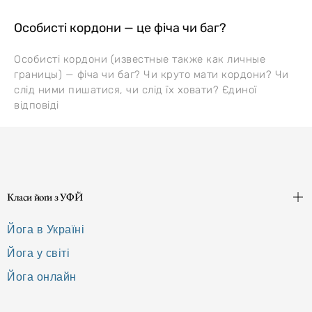
Особисті кордони — це фіча чи баг?
Особисті кордони (известные также как личные
границы) — фіча чи баг? Чи круто мати кордони? Чи
слід ними пишатися, чи слід їх ховати? Єдиної
відповіді
Класи йоґи з УФЙ
Йога в Україні
Йога у світі
Йога онлайн