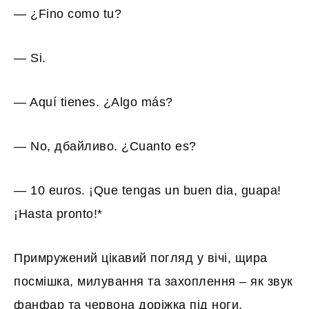
— ¿Fino como tu?
— Si.
— Aquí tienes. ¿Algo más?
— No, дбайливо. ¿Cuanto es?
— 10 euros. ¡Que tengas un buen dia, guapa!
¡Hasta pronto!*
Примружений цікавий погляд у вічі, щира
посмішка, милування та захоплення – як звук
фанфар та червона доріжка під ноги.