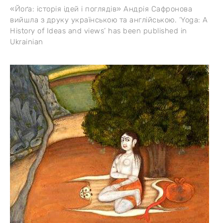
«Йоґа: історія ідей і поглядів» Андрія Сафронова
вийшла з друку українською та англійською. ‘Yoga: A
History of Ideas and views’ has been published in
Ukrainian