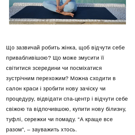
Що зазвичай робить жінка, щоб відчути себе
привабливішою? Що може змусити її
світитися зсередини чи посміхатися
зустрічним перехожим? Можна сходити в
салон краси і зробити нову зачіску чи
процедуру, відвідати спа-центр і відчути себе
свіжою та відпочившою, купити нову білизну,
туфлі, сережки чи помаду. “А краще все
разом”, – зауважить хтось.