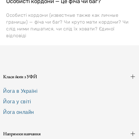
Особисті кордони — це фіча чи баг?
Особисті кордони (известные также как личные
границы) — фіча чи баг? Чи круто мати кордони? Чи
слід ними пишатися, чи слід їх ховати? Єдиної
відповіді
Класи йоґи з УФЙ
Йога в Україні
Йога у світі
Йога онлайн
Напрямки навчання