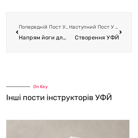
Попередній Пост У Блозі
Наступний Пост У Блозі
Напрям йоги для вагітних — прасу-йога
Створення УФЙ
On Key
Інші пости інструкторів УФЙ