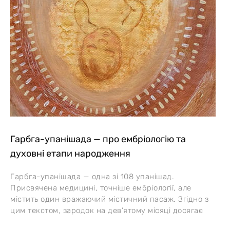
Гарбга-упанішада — про ембріологію та
духовні етапи народження
Гарбга-упанішада — одна зі 108 упанішад.
Присвячена медицині, точніше ембріології, але
містить один вражаючий містичний пасаж. Згідно з
цим текстом, зародок на дев’ятому місяці досягає