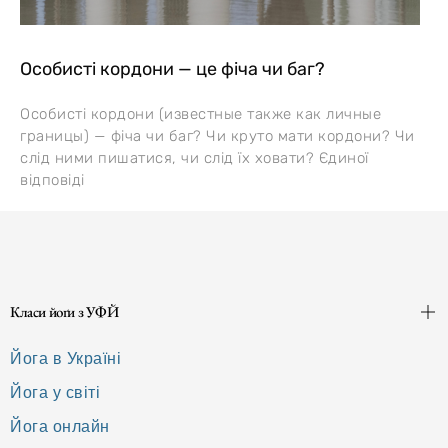
Особисті кордони — це фіча чи баг?
Особисті кордони (известные также как личные
границы) — фіча чи баг? Чи круто мати кордони? Чи
слід ними пишатися, чи слід їх ховати? Єдиної
відповіді
Класи йоґи з УФЙ
Йога в Україні
Йога у світі
Йога онлайн