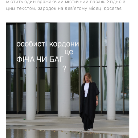
містить один вражаючий містичний пасаж. Згідно з
цим текстом, зародок на дев’ятому місяці досягає