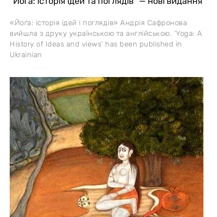
“Йоґа: історія ідей та поглядів” — нові видання
«Йоґа: історія ідей і поглядів» Андрія Сафронова
вийшла з друку українською та англійською. ‘Yoga: A
History of Ideas and views’ has been published in
Ukrainian