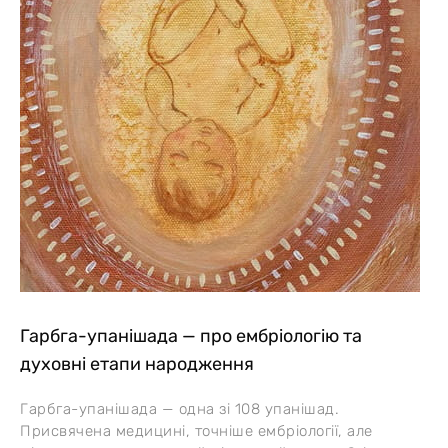
Гарбга-упанішада — про ембріологію та
духовні етапи народження
Гарбга-упанішада — одна зі 108 упанішад.
Присвячена медицині, точніше ембріології, але