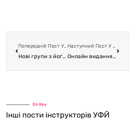
Попередній Пост У Блозі
Наступний Пост У Блозі
Нові групи з йоґи у Харкові, Львові, Берліні та онлайн
Онлайн видання «Йоґа: фізіологія, психосоматика, біоенергетика»
On Key
Інші пости інструкторів УФЙ