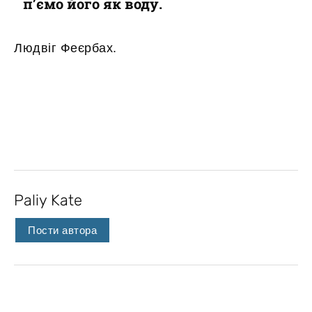
п’ємо його як воду.
Людвіг Феєрбах.
Paliy Kate
Пости автора