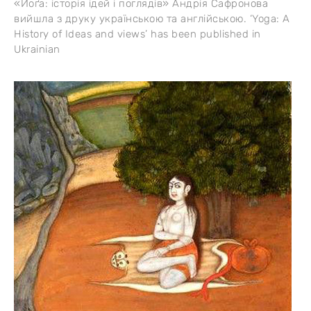
«Йоґа: історія ідей і поглядів» Андрія Сафронова
вийшла з друку українською та англійською. ‘Yoga: A
History of Ideas and views’ has been published in
Ukrainian