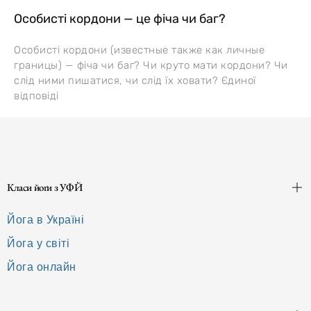
Особисті кордони — це фіча чи баг?
Особисті кордони (известные также как личные
границы) — фіча чи баг? Чи круто мати кордони? Чи
слід ними пишатися, чи слід їх ховати? Єдиної
відповіді
Класи йоґи з УФЙ
Йога в Україні
Йога у світі
Йога онлайн