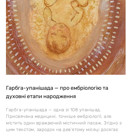
Гарбга-упанішада — про ембріологію та
духовні етапи народження
Гарбга-упанішада — одна зі 108 упанішад.
Присвячена медицині, точніше ембріології, але
містить один вражаючий містичний пасаж. Згідно з
цим текстом, зародок на дев’ятому місяці досягає