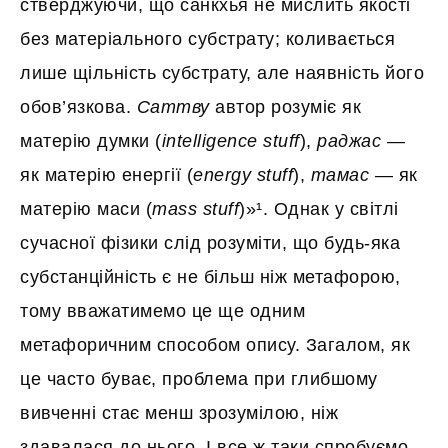
стверджуючи, що санкхья не мислить якості
без матеріального субстрату; коливається
лише щільність субстрату, але наявність його
обов’язкова.
Саттву
автор розуміє як
матерію думки (
intelligence stuff
),
раджас
—
як матерію енергії (
energy stuff
),
тамас
— як
матерію маси (
mass stuff
)»¹. Однак у світлі
сучасної фізики слід розуміти, що будь-яка
субстанційність є не більш ніж метафорою,
тому вважатимемо це ще одним
метафоричним способом опису. Загалом, як
це часто буває, проблема при глибшому
вивченні стає менш зрозумілою, ніж
здавалася до нього. І все ж таки спробуємо