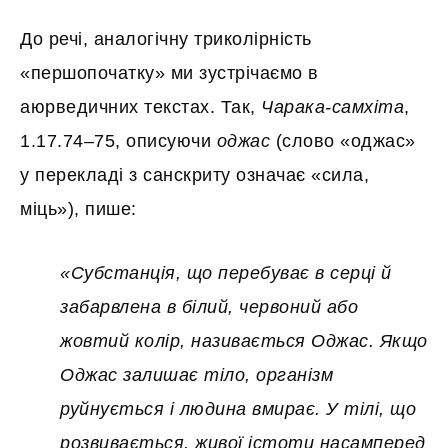
До речі, аналогічну триколірність
«першопочатку» ми зустрічаємо в
аюрведичних текстах. Так,
Чарака-самхіта
,
1.17.74–75, описуючи
оджас
(слово «оджас»
у перекладі з санскриту означає «сила,
міць»), пише:
«Субстанція, що перебуває в серці й
забарвлена в білий, червоний або
жовтий колір, називається Оджас. Якщо
Оджас залишає тіло, організм
руйнується і людина вмирає. У тілі, що
розвивається, живої істоти насамперед