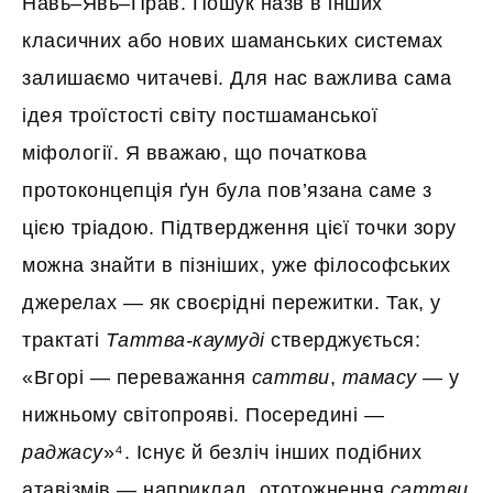
Навь–Явь–Прав. Пошук назв в інших
класичних або нових шаманських системах
залишаємо читачеві. Для нас важлива сама
ідея троїстості світу постшаманської
міфології. Я вважаю, що початкова
протоконцепція ґун була пов’язана саме з
цією тріадою. Підтвердження цієї точки зору
можна знайти в пізніших, уже філософських
джерелах — як своєрідні пережитки. Так, у
трактаті
Таттва-каумуді
стверджується:
«Вгорі — переважання
саттви
,
тамасу
— у
нижньому світопрояві. Посередині —
раджасу
»⁴. Існує й безліч інших подібних
атавізмів — наприклад, ототожнення
саттви