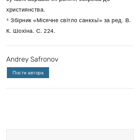
християнства.
⁴ Збірник «Місячне світло санкхьї» за ред. В.
К. Шохіна. С. 224.
Andrey Safronov
Пости автора