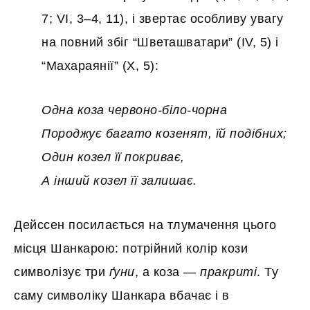
7; VI, 3–4, 11), і звертає особливу увагу
на повний збіг “Шветашватари” (IV, 5) і
“Махараянії” (X, 5):
Одна коза червоно-біло-чорна
Породжує багато козенят, їй подібних;
Один козел її покриває,
А інший козел її залишає.
Дейссен посилається на тлумачення цього
місця Шанкарою: потрійний колір кози
символізує три
ґуни
, а коза —
пракриті
. Ту
саму символіку Шанкара вбачає і в