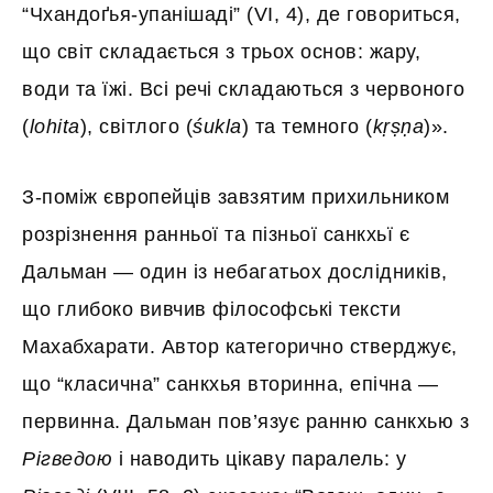
“Чхандоґья-упанішаді” (VI, 4), де говориться,
що світ складається з трьох основ: жару,
води та їжі. Всі речі складаються з червоного
(
lohita
), світлого (
śukla
) та темного (
kṛṣṇa
)».
З-поміж європейців завзятим прихильником
розрізнення ранньої та пізньої санкхьї є
Дальман — один із небагатьох дослідників,
що глибоко вивчив філософські тексти
Махабхарати. Автор категорично стверджує,
що “класична” санкхья вторинна, епічна —
первинна. Дальман пов’язує ранню санкхью з
Рігведою
і наводить цікаву паралель: у