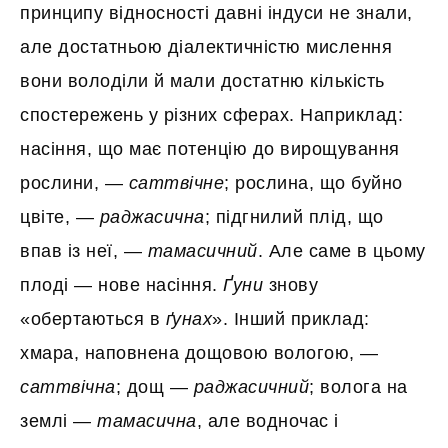
принципу відносності давні індуси не знали,
але достатньою діалектичністю мислення
вони володіли й мали достатню кількість
спостережень у різних сферах. Наприклад:
насіння, що має потенцію до вирощування
рослини, —
саттвічне
; рослина, що буйно
цвіте, —
раджасична
; підгнилий плід, що
впав із неї, —
тамасичний
. Але саме в цьому
плоді — нове насіння.
Ґуни
знову
«обертаються в
ґунах
». Інший приклад:
хмара, наповнена дощовою вологою, —
саттвічна
; дощ —
раджасичний
; волога на
землі —
тамасична
, але водночас і