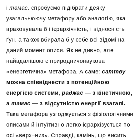
і
тамас
, спробуємо підібрати деяку
узагальнюючу метафору або аналогію, яка
враховувала б і ієрархічність, і відносність
ґун, а також вбирала б у себе всі відомі на
даний момент описи. Як не дивно, але
найвдалішою є природничонаукова
«енергетична» метафора. А саме:
саттву
можна співвіднести з
потенційною
енергією системи,
раджас
— з кінетичною,
а
тамас
— з відсутністю енергії взагалі.
Така метафора узгоджується з фізіологічними
описами й інтуїтивно легко ієрархізується по
осі «верх–низ». Справді, камінь, що висить