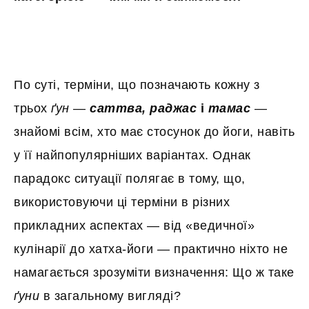
По суті, терміни, що позначають кожну з
трьох
ґун
—
саттва, раджас
і
тамас
—
знайомі всім, хто має стосунок до йоги, навіть
у її найпопулярніших варіантах. Однак
парадокс ситуації полягає в тому, що,
використовуючи ці терміни в різних
прикладних аспектах — від «ведичної»
кулінарії до хатха-йоги — практично ніхто не
намагається зрозуміти визначення: Що ж таке
ґуни
в загальному вигляді?