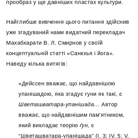
прообраз у ще давніших пластах культури.
Найглибше вивчення цього питання здійснив
уже згадуваний нами видатний перекладач
Махабхарати В. Л. Смирнов у своїй
концептуальній статті «Санкхья і йога».
Наведу кілька витягів:
«Дейссен вважає, що найдавнішою
упанішадою, яка згадує гуни як такі, є
Шветашватара-упанішада
… Автор
вважає, що найдавнішим пам’ятником,
який викладає теорію
ґун
, є
“Шветашватара-упанішада” (I, 3; IV, 5; V,