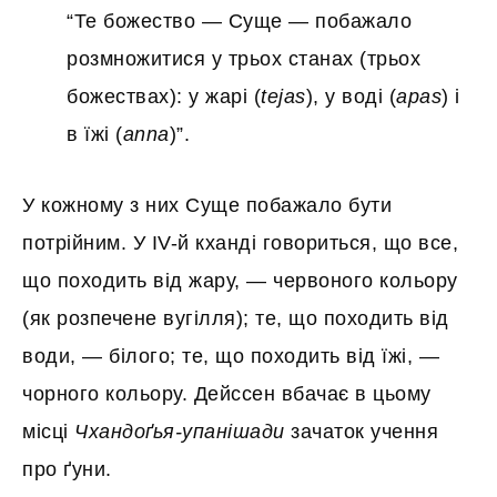
“Те божество — Суще — побажало
розмножитися у трьох станах (трьох
божествах): у жарі (
tejas
), у воді (
apas
) і
в їжі (
anna
)”.
У кожному з них Суще побажало бути
потрійним. У IV-й кханді говориться, що все,
що походить від жару, — червоного кольору
(як розпечене вугілля); те, що походить від
води, — білого; те, що походить від їжі, —
чорного кольору. Дейссен вбачає в цьому
місці
Чхандоґья-упанішади
зачаток учення
про ґуни.