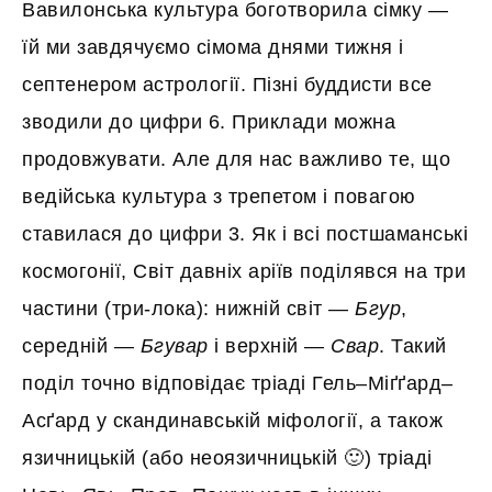
Вавилонська культура боготворила сімку —
їй ми завдячуємо сімома днями тижня і
септенером астрології. Пізні буддисти все
зводили до цифри 6. Приклади можна
продовжувати. Але для нас важливо те, що
ведійська культура з трепетом і повагою
ставилася до цифри 3. Як і всі постшаманські
космогонії, Світ давніх аріїв поділявся на три
частини (три-лока): нижній світ —
Бгур
,
середній —
Бгувар
і верхній —
Свар
. Такий
поділ точно відповідає тріаді Гель–Міґґард–
Асґард у скандинавській міфології, а також
язичницькій (або неоязичницькій 🙂) тріаді