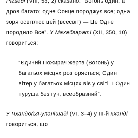
Рігведі
(VIII, 58, 2) сказано: “Вогонь один, а
дров багато; одне Сонце породжує все; одна
зоря освітлює цей (всесвіт) — Це Одне
породило Все”. У
Махабгараті
(XII, 350, 10)
говориться:
“Єдиний Пожирач жертв (Вогонь) у
багатьох місцях розгоряється; Один
вітер у багатьох місцях віє у світі. І Один
пуруша без ґун, всеобразний”.
У
Чхандоґья-упанішаді
(VI, 3–4) у III-й
кханді
говориться, що