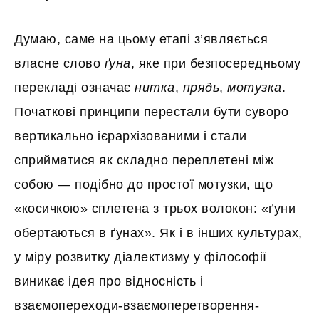
Думаю, саме на цьому етапі з’являється
власне слово
ґуна
, яке при безпосередньому
перекладі означає
нитка
,
прядь
,
мотузка
.
Початкові принципи перестали бути суворо
вертикально ієрархізованими і стали
сприйматися як складно переплетені між
собою — подібно до простої мотузки, що
«косичкою» сплетена з трьох волокон: «ґуни
обертаються в ґунах». Як і в інших культурах,
у міру розвитку діалектизму у філософії
виникає ідея про відносність і
взаємопереходи-взаємоперетворення-