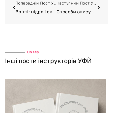
Попередній Пост У Блозі
Наступний Пост У Блозі
Врітті: нідра і смріті. Сутри 1.10. – 1.11.
Способи опису психіки та психічного досвіду в сучасній науці
On Key
Інші пости інструкторів УФЙ