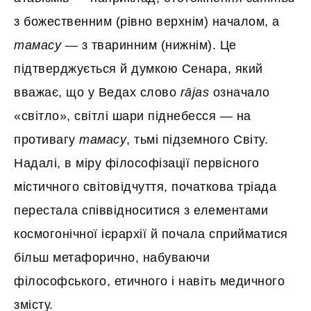
з божественним (рівно верхнім) началом, а
тамасу
— з тваринним (нижнім). Це
підтверджується й думкою Сенара, який
вважає, що у Ведах слово
rājas
означало
«світло», світлі шари піднебесся — на
противагу
тамасу
, тьмі підземного Світу.
Надалі, в міру філософізації первісного
містичного світовідчуття, початкова тріада
перестала співвідноситися з елементами
космогонічної ієрархії й почала сприйматися
більш метафорично, набуваючи
філософського, етичного і навіть медичного
змісту.