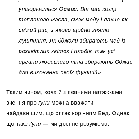
утворюється Оджас. Він має колір
топленого масла, смак меду і пахне як
свіжий рис, з якого щойно знято
лушпиння. Як бджоли збирають мед із
розквітлих квіток і плодів, так усі
органи людського тіла збирають Оджас
для виконання своїх функцій».
Таким чином, хоча й з певними натяжками,
вчення про
ґуни
можна вважати
найдавнішим, що сягає корінням Вед. Однак
що таке
ґуни
— ми досі не розуміємо.