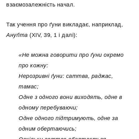
взаємозалежність начал.
Так учення про ґуни викладає, наприклад,
Ануґіта
(XIV, 39, 1 і далі):
«Не можна говорити про ґуни окремо
про кожну:
Нерозривні ґуни: саттва, раджас,
тамас;
Одне з одного вони виходять, одне в
одному перебуваючи;
Одне одного підтримують, одне за
одним обертаючись;