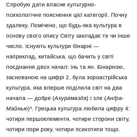
Спробую дати власне культурно-
психологічне пояснення цієї категорії. Почну
здалеку. Помічено, що будь-яка культура в
основу свого опису Світу закладає те чи інше
число. Існують культури бінарні —
наприклад, китайська, що бачить у світі
поєднання двох начал: інь та ян. Бінарною,
заснованою на цифрі 2, була зороастрійська
культура, яка вперше поділила світ на два
начала — добре (
Ахурамазда
) і зле (
Анґра-
Майнью
)³. Грецька культура любила цифру 4:
чотири першоелементи, чотири сторони світу,
чотири пори року, чотири психотипи тощо.