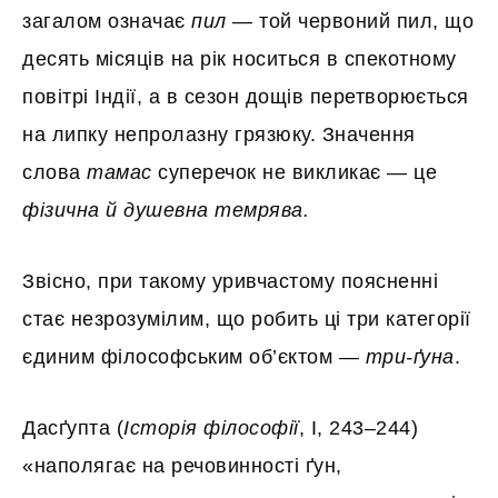
загалом означає
пил
— той червоний пил, що
десять місяців на рік носиться в спекотному
повітрі Індії, а в сезон дощів перетворюється
на липку непролазну грязюку. Значення
слова
тамас
суперечок не викликає — це
фізична й душевна темрява.
Звісно, при такому уривчастому поясненні
стає незрозумілим, що робить ці три категорії
єдиним філософським об’єктом —
три-ґуна
.
Дасґупта (
Історія філософії
, I, 243–244)
«наполягає на речовинності ґун,