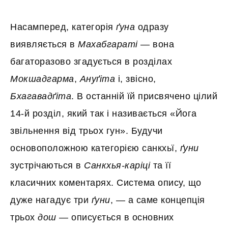
Насамперед, категорія
ґуна
одразу
виявляється в
Махабгараті
— вона
багаторазово згадується в розділах
Мокшадгарма
,
Ануґіта
і, звісно,
Бхагавадґіта
. В останній їй присвячено цілий
14-й розділ, який так і називається «Йога
звільнення від трьох гун». Будучи
основоположною категорією санкхьї,
ґуни
зустрічаються в
Санкхья-каріці
та її
класичних коментарях. Система опису, що
дуже нагадує три
ґуни
, — а саме концепція
трьох
дош
— описується в основних