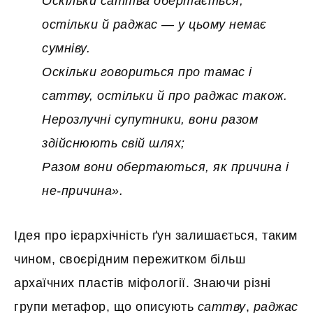
Оскільки саттва обертається,
остільки й раджас — у цьому немає
сумніву.
Оскільки говориться про тамас і
саттву, остільки й про раджас також.
Нерозлучні супутники, вони разом
здійснюють свій шлях;
Разом вони обертаються, як причина і
не-причина».
Ідея про ієрархічність ґун залишається, таким
чином, своєрідним пережитком більш
архаїчних пластів міфології. Знаючи різні
групи метафор, що описують
саттву
,
раджас