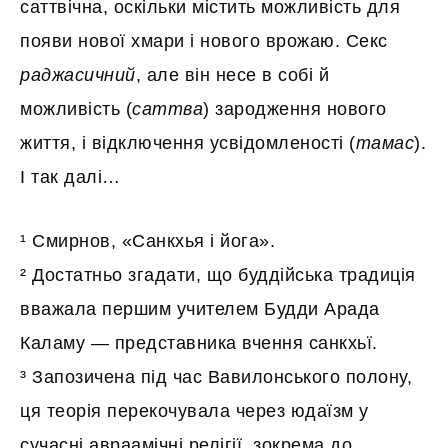
саттвічна, оскільки містить можливість для
появи нової хмари і нового врожаю. Секс
раджасичний
, але він несе в собі й
можливість (
саттва
) зародження нового
життя, і відключення усвідомленості (
тамас
).
І так далі…
¹ Смирнов, «Санкхья і йога».
² Достатньо згадати, що буддійська традиція
вважала першим учителем Будди Арада
Каламу — представника вчення санкхьї.
³ Запозичена під час Вавилонського полону,
ця теорія перекочувала через юдаїзм у
сучасні авраамічні релігії, зокрема до