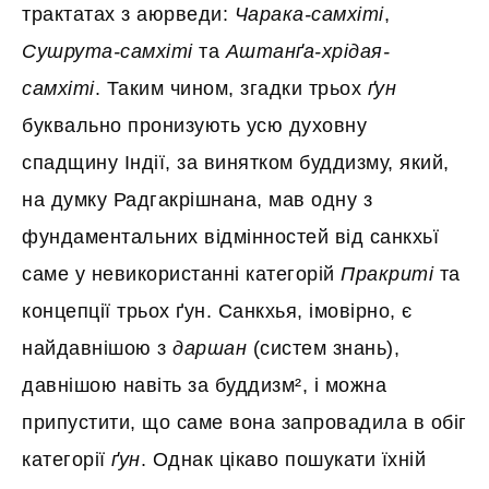
трактатах з аюрведи:
Чарака-самхіті
,
Сушрута-самхіті
та
Аштанґа-хрідая-
самхіті
. Таким чином, згадки трьох
ґун
буквально пронизують усю духовну
спадщину Індії, за винятком буддизму, який,
на думку Радгакрішнана, мав одну з
фундаментальних відмінностей від санкхьї
саме у невикористанні категорій
Пракриті
та
концепції трьох ґун. Санкхья, імовірно, є
найдавнішою з
даршан
(систем знань),
давнішою навіть за буддизм², і можна
припустити, що саме вона запровадила в обіг
категорії
ґун
. Однак цікаво пошукати їхній