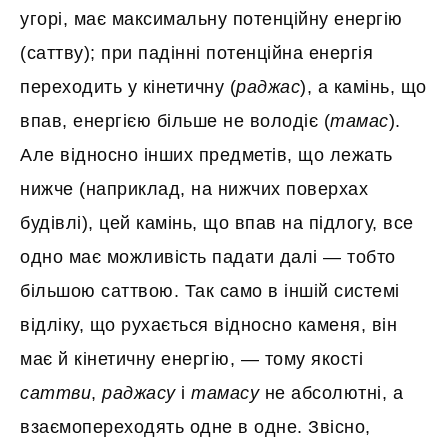
угорі, має максимальну потенційну енергію
(саттву); при падінні потенційна енергія
переходить у кінетичну (
раджас
), а камінь, що
впав, енергією більше не володіє (
тамас
).
Але відносно інших предметів, що лежать
нижче (наприклад, на нижчих поверхах
будівлі), цей камінь, що впав на підлогу, все
одно має можливість падати далі — тобто
більшою саттвою. Так само в іншій системі
відліку, що рухається відносно каменя, він
має й кінетичну енергію, — тому якості
саттви
,
раджасу
і
тамасу
не абсолютні, а
взаємопереходять одне в одне. Звісно,