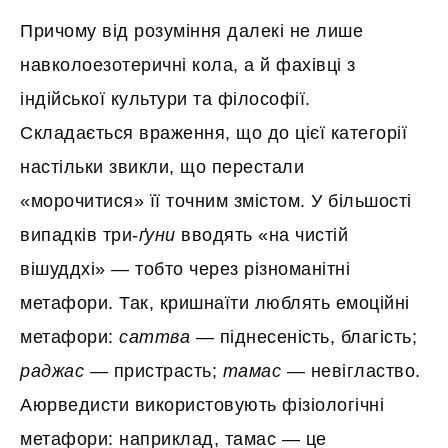
Причому від розуміння далекі не лише
навколоезотеричні кола, а й фахівці з
індійської культури та філософії.
Складається враження, що до цієї категорії
настільки звикли, що перестали
«морочитися» її точним змістом. У більшості
випадків три-
ґуни
вводять «на чистій
вішуддхі» — тобто через різноманітні
метафори. Так, кришнаїти люблять емоційні
метафори:
саттва
— піднесеність, благість;
раджас
— пристрасть;
тамас
— невігластво.
Аюрведисти використовують фізіологічні
метафори: наприклад, тамас — це