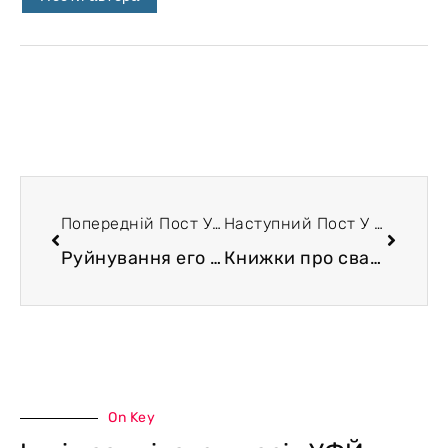
Попередній Пост У Блозі
Наступний Пост У Блозі
Руйнування его — суперсила свадхіштхани
Книжки про свадхіштханні переживання
On Key