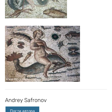
Andrey Safronov
Пости автора