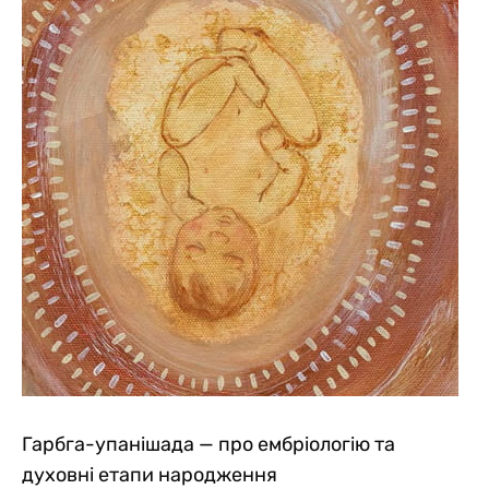
Гарбга-упанішада — про ембріологію та
духовні етапи народження