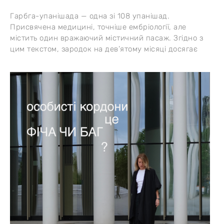
Гарбга-упанішада — одна зі 108 упанішад.
Присвячена медицині, точніше ембріології, але
містить один вражаючий містичний пасаж. Згідно з
цим текстом, зародок на дев’ятому місяці досягає