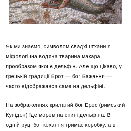
Як ми знаємо, символом свадхіштхани є
міфологічна водяна тварина макара,
прообразом якої є дельфін. Але що цікаво, у
грецькій традиції Ерот — бог Бажання —
часто відображався саме на дельфіні.
На зображеннях крилатий бог Ерос (римський
Купідон) їде морем на спині дельфіна. В
одній руці бог кохання тримає коробку, а в