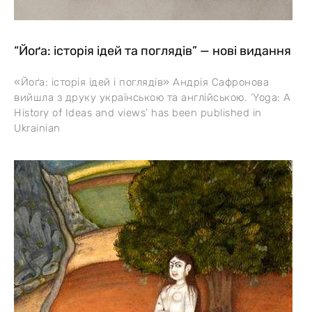
“Йоґа: історія ідей та поглядів” — нові видання
«Йоґа: історія ідей і поглядів» Андрія Сафронова
вийшла з друку українською та англійською. ‘Yoga: A
History of Ideas and views’ has been published in
Ukrainian