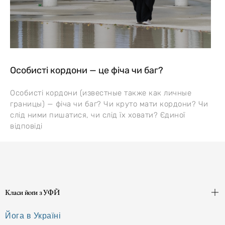
Особисті кордони — це фіча чи баг?
Особисті кордони (известные также как личные
границы) — фіча чи баг? Чи круто мати кордони? Чи
слід ними пишатися, чи слід їх ховати? Єдиної
відповіді
Класи йоґи з УФЙ
Йога в Україні