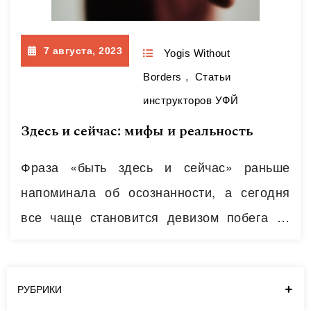
7 августа, 2023
Yogis Without
Borders
,
Статьи
инструкторов УФЙ
Здесь и сейчас: мифы и реальность
Фраза «быть здесь и сейчас» раньше
напоминала об осознанности, а сегодня
все чаще становится девизом побега от
реальности. Эта практика зародилась в
йогической традиции и упомянута в Катха
Упанишаде (спасибо за находку Sansrkit in
РУБРИКИ