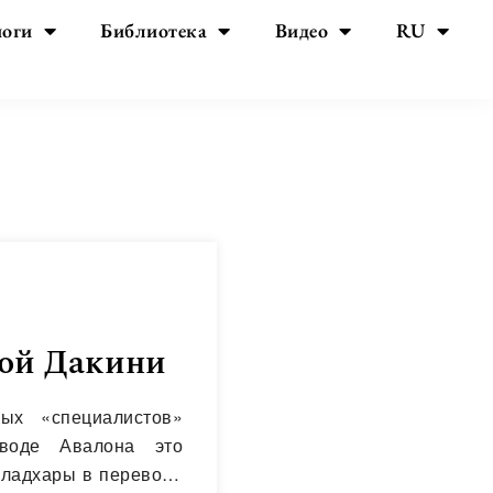
йоги
Библиотека
Видео
RU
ной Дакини
ых «специалистов»
еводе Авалона это
муладхары в переводе