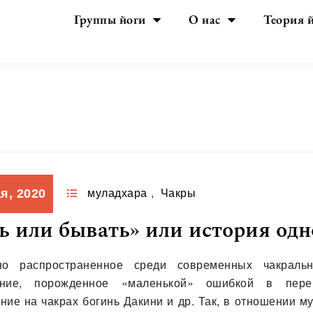
Группы йоги
О нас
Теория 
День:
06.05.2020
я, 2020
муладхара
,
Чакры
ь или бывать» или история од
о распространенное среди современных чакральн
ение, порожденное «маленькой» ошибкой в пер
ние на чакрах богинь Дакини и др. Так, в отношении 