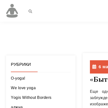
РУБРИКИ
6 ма
«Быт
O-yoga!
We love yoga
Еще одн
заблужд
Yogis Without Borders
изображе
аджна