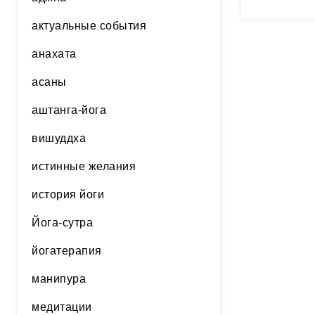
сказано: 
её глаза
актуальные события
солнц, и
анахата
асаны
аштанга-йога
вишуддха
истинные желания
история йоги
Йога-сутра
йогатерапия
манипура
медитации