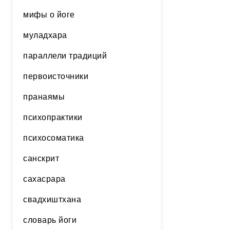
мифы о йоге
муладхара
параллели традиций
первоисточники
пранаямы
психопрактики
психосоматика
санскрит
сахасрара
свадхиштхана
словарь йоги