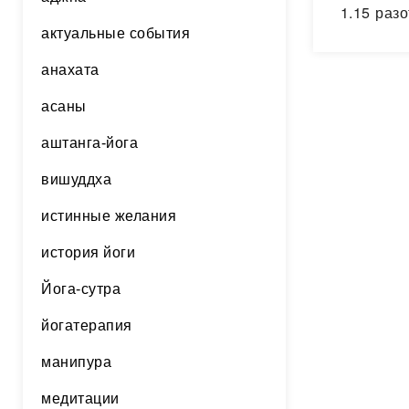
1.15 раз
актуальные события
мастерст
разотожд
анахата
благодар
асаны
аштанга-йога
вишуддха
истинные желания
история йоги
Йога-сутра
йогатерапия
манипура
медитации