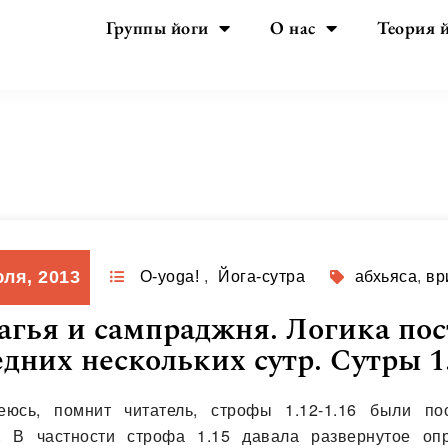
Группы йоги
О нас
Теория 
День:
09.07.2013
юля, 2013
O-yoga!
,
Йога-сутра
абхьяса
,
вр
агья и сампраджня. Логика по
дних нескольких сутр. Сутры 1.
деюсь, помнит читатель, строфы 1.12-1.16 были п
. В частности строфа 1.15 давала развернутое опр