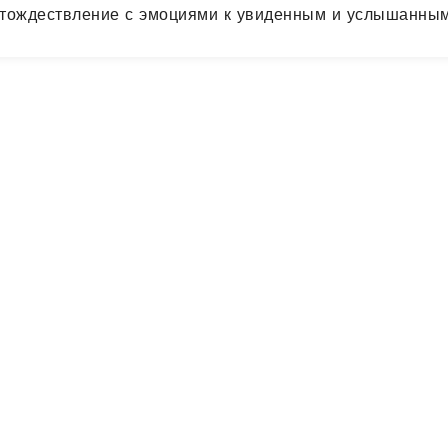
отождествление с эмоциями к увиденным и услышанным
ва в вайрагье. А 1.16 определяла предельное пережив
ествление с гунами: 1.16 она (вайрагья) предельная ко
я разотождествлению с гунами. В 1.17 и 1.18 Патандж