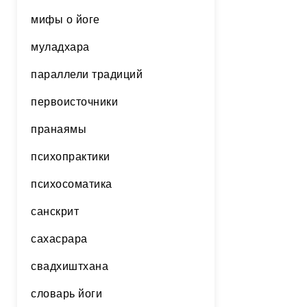
мифы о йоге
муладхара
параллели традиций
первоисточники
пранаямы
психопрактики
психосоматика
санскрит
сахасрара
свадхиштхана
словарь йоги