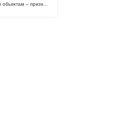
 объектам – признак
ание вайрагьи через
гда познается Пуруша
али…
Читать далее