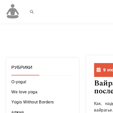
РУБРИКИ
9 и
Вайр
O-yoga!
после
We love yoga
Yogis Without Borders
Как, на
вайрагье
аджна