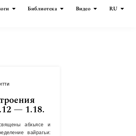
йоги
Библиотека
Видео
RU
итти
строения
12 — 1.18.
освящены абхьясе и
еделение вайрагьи: