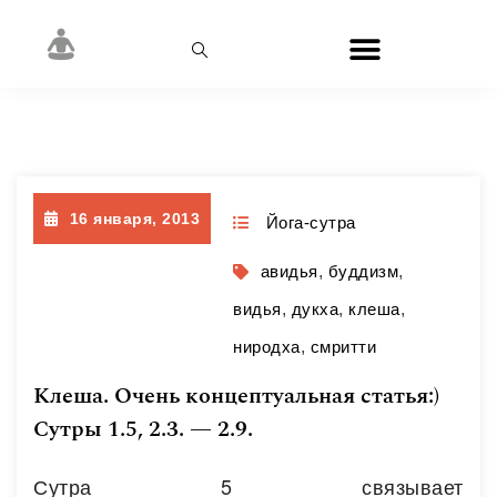
День:
16.01.2013
16 января, 2013
Йога-сутра
авидья
,
буддизм
,
видья
,
дукха
,
клеша
,
ниродха
,
смритти
Клеша. Очень концептуальная статья:)
Сутры 1.5, 2.3. — 2.9.
Сутра 5 связывает