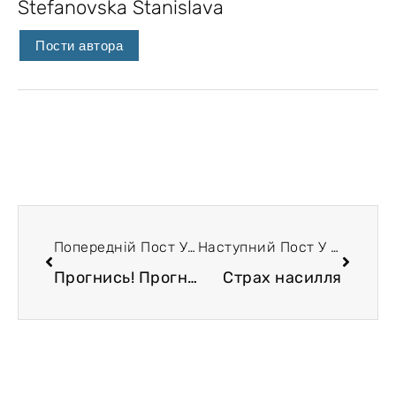
Stefanovska Stanislava
Пости автора
Попередній Пост У Блозі
Наступний Пост У Блозі
Прогнись! Прогнись, кажу!
Страх насилля