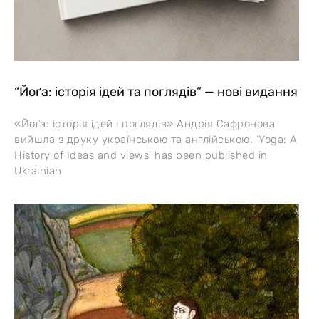
“Йоґа: історія ідей та поглядів” — нові видання
«Йоґа: історія ідей і поглядів» Андрія Сафронова
вийшла з друку українською та англійською. ‘Yoga: A
History of Ideas and views’ has been published in
Ukrainian