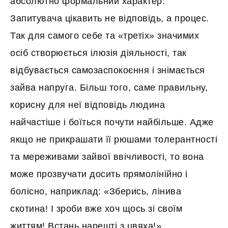
абсолютно формальний характер.
Запитувача цікавить не відповідь, а процес.
Так для самого себе та «третіх» значимих
осіб створюється ілюзія діяльності, так
відбувається самозаспокоєння і знімається
зайва напруга. Більш того, саме правильну,
корисну для неї відповідь людина
найчастіше і боїться почути найбільше. Адже
якщо не прикрашати її рюшами толерантності
та мереживами зайвої ввічливості, то вона
може прозвучати досить прямолінійно і
болісно, наприклад: «Зберись, лінива
скотина! І зроби вже хоч щось зі своїм
життям! Встань нарешті з цвяха!».