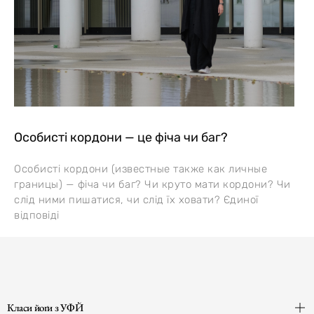
Особисті кордони — це фіча чи баг?
Особисті кордони (известные также как личные
границы) — фіча чи баг? Чи круто мати кордони? Чи
слід ними пишатися, чи слід їх ховати? Єдиної
відповіді
Класи йоґи з УФЙ