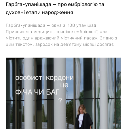
Гарбга-упанішада — про ембріологію та
духовні етапи народження
Гарбга-упанішада — одна зі 108 упанішад.
Присвячена медицині, точніше ембріології, але
містить один вражаючий містичний пасаж. Згідно з
цим текстом, зародок на дев’ятому місяці досягає