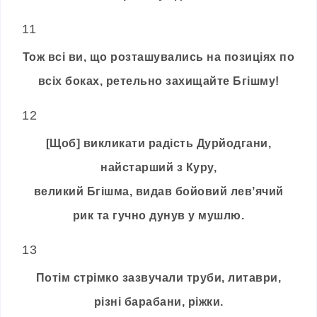
11
Тож всі ви, що розташувались на позиціях по
всіх боках, ретельно захищайте Бгішму!
12
[Щоб] викликати радість Дурйодгани,
найстарший з Куру,
великий Бгішма, видав бойовий левʼячий
рик та гучно дунув у мушлю.
13
Потім стрімко зазвучали труби, литаври,
різні барабани, ріжки.