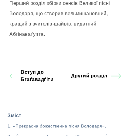
Перший розділ збірки сенсів Великої пісні
Володаря, що створив вельмишановний,
кращий з вчителів-шайвів, видатний
Абгінаваґупта.
Вступ до
Другий розділ
Бгаґавадґіти
Зміст
«Прекрасна божественна пісня Володаря»,