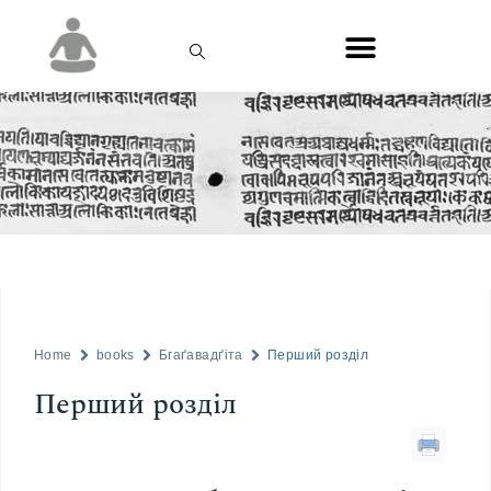
Home
books
Бгаґавадґіта
Перший розділ
Перший розділ