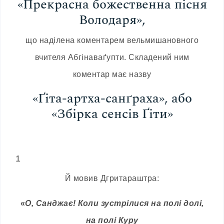
«Прекрасна божественна пісня
Володаря»,
що наділена коментарем вельмишановного
вчителя Абгінаваґупти. Складений ним
коментар має назву
«Ґіта-артха-санґраха», або
«Збірка сенсів Ґіти»
1
Й мовив Дгритараштра:
«
О, Санджає! Коли зустрілися на полі долі,
на полі Куру