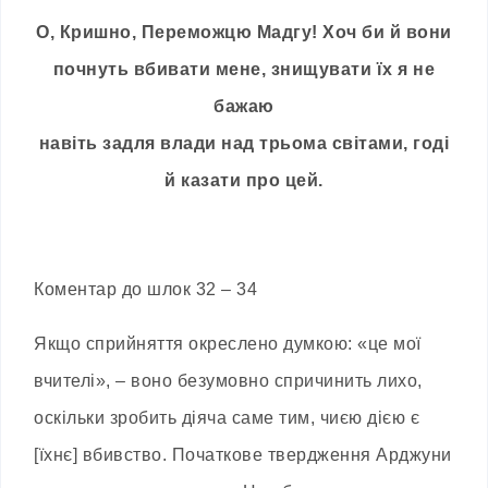
О, Кришно, Переможцю Мадгу! Хоч би й вони
почнуть вбивати мене, знищувати їх я не
бажаю
навіть задля влади над трьома світами, годі
й казати про цей.
Коментар до шлок 32 – 34
Якщо сприйняття окреслено думкою: «це мої
вчителі», – воно безумовно спричинить лихо,
оскільки зробить діяча саме тим, чиєю дією є
[їхнє] вбивство. Початкове твердження Арджуни