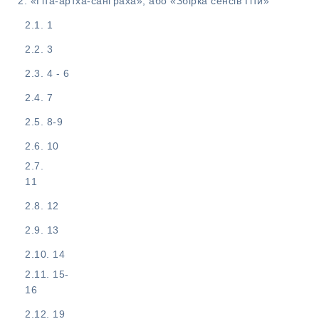
«Ґіта-артха-санґраха», або «Збірка сенсів Ґіти»
1
3
4 - 6
7
8-9
10
11
12
13
14
15-
16
19