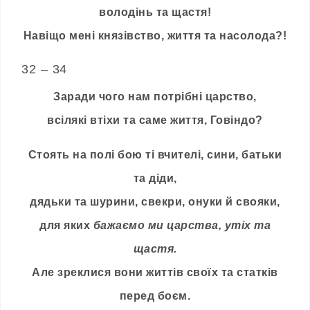
володінь та щастя!
Навіщо мені князівство, життя та насолода?!
32 – 34
Заради чого нам потрібні царство,
всілякі втіхи та саме життя, Говіндо?
Стоять на полі бою ті вчителі, сини, батьки
та діди,
дядьки та шурини, свекри, онуки й свояки,
для яких
бажаємо ми царства, утіх та
щастя.
Але зреклися вони життів своїх та статків
перед боєм.