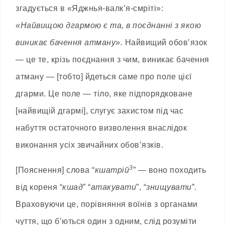
згадується в «Яджнья-валк’я-смріті»:
«Найвищою дгармою є та, в поєднанні з якою
виникає бачення атману».
Найвищий обовʼязок
— це те, крізь поєднання з чим, виникає бачення
атману — [тобто] йдеться саме про поле цієї
дгарми. Це поле — тіло, яке підпорядковане
[найвищій дгармі], слугує захистом під час
набуття остаточного визволення внаслідок
виконання усіх звичайних обов’язків.
3
[Пояснення] слова “
кшатрій
” — воно походить
від кореня “
кшад
” “
атакувати
”, “
знищувати
”.
Враховуючи це, порівняння воїнів з органами
чуття, що бʼються один з одним, слід розуміти