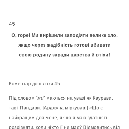
45
О, горе! Ми вирішили заподіяти велике зло,
якщо через жадібність готові вбивати
свою родину заради царства й втіхи!
Коментар до шлоки 45
Під словом “
ми
” маються на увазі як Каурави,
так і Пандави. [Арджуна міркував:] «Що є
найкращим для мене, якщо я маю здатність
розрізняти, коли ніхто її не має? Відмовитись від