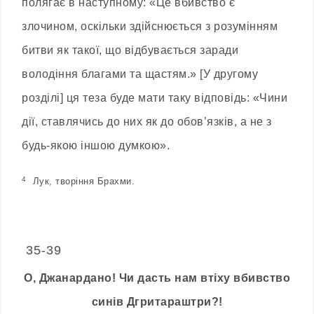
полягає в наступному: «Це вбивство є
злочином, оскільки здійснюється з розумінням
битви як такої, що відбувається заради
володіння благами та щастям.» [У другому
розділі] ця теза буде мати таку відповідь: «Чини
дії, ставлячись до них як до обов’язків, а не з
будь-якою іншою думкою».
4
Лук, творіння Брахми.
35-39
О, Джанардано! Чи дасть нам втіху вбивство
синів Дгритараштри?!