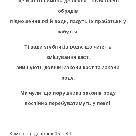
ще й його вбивць до пекла. Позбавлені
обрядів
підношення їжі й води, падуть їх прабатьки у
забуття.
Ті вади згубників роду, що чинять
змішування каст,
знищують довічні закони каст та закони
роду.
Ми чули, що порушники законів роду
постійно перебуватимуть у пеклі.
Коментар до шлок 35 – 44