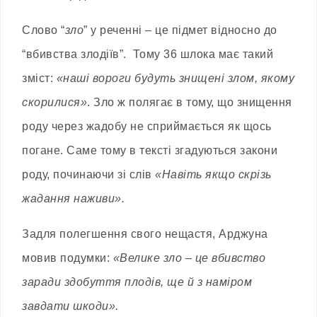
Слово “
зло
” у реченні – це підмет відносно до
“вбивства злодіїв”. Тому 36 шлока має такий
зміст:
«наші вороги будуть знищені злом, якому
скорилися»
. Зло ж полягає в тому, що знищення
роду через жадобу не сприймається як щось
погане. Саме тому в тексті згадуються закони
роду, починаючи зі слів
«Навіть якщо скрізь
жадання наживи».
Задля полегшення свого нещастя, Арджуна
мовив подумки:
«Велике зло – це вбивство
заради здобуття плодів, ще й з наміром
завдати шкоди».