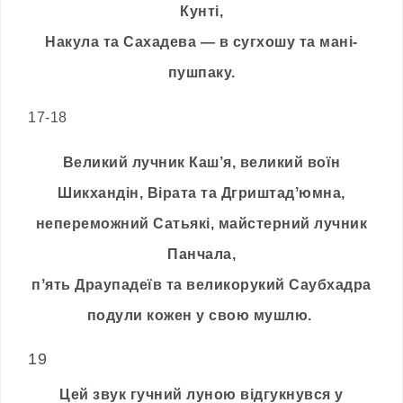
Кунті,
Накула та Сахадева — в сугхошу та мані-
пушпаку.
17-18
Великий лучник Каш’я, великий воїн
Шикхандін, Вірата та Дгриштадʼюмна,
непереможний Сатьякі, майстерний лучник
Панчала,
пʼять Драупадеїв та великорукий Саубхадра
подули кожен у свою мушлю.
19
Цей звук гучний луною відгукнувся у