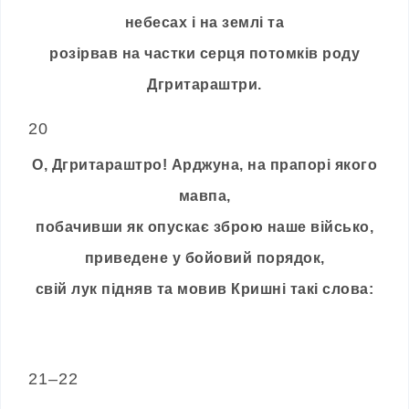
небесах і на землі та
розірвав на частки серця потомків роду
Дгритараштри.
20
О, Дгритараштро! Арджуна, на прапорі якого
мавпа,
побачивши як опускає зброю наше військо,
приведене у бойовий порядок,
свій лук підняв та мовив Кришні такі слова:
21–22