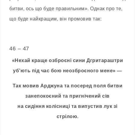
битви, ось що буде правильним». Однак про те,
що буде найкращим, він промовив так:
46 – 47
«Нехай краще озброєні сини Дгритараштри
уб’ють під час бою неозброєного мене» —
Так мовив Арджуна та посеред поля битви
занепокоєний та пригнічений сів
на сидіння колісниці та випустив лук зі
стрілою.