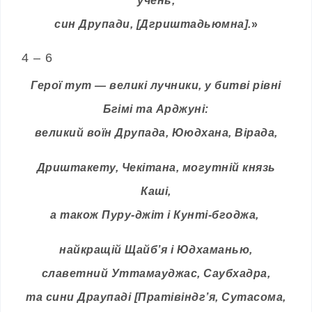
учень,
син Друпади, [Дгриштадьюмна].
»
4 – 6
Герої тут — великі лучники, у битві рівні
Бгімі та Арджуні:
великий воїн Друпада, Ююдхана, Вірада,
Дриштакету, Чекітана, могутній князь
Каші,
а також Пуру-джіт і Кунті-бгоджа,
найкращій Щайб’я і Юдхаманью,
славетний Уттамауджас, Саубхадра,
та сини Драупаді [Пратівіндгʼя, Сутасома,