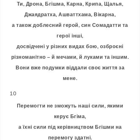
Ти, Дрона, Бгішма, Карна, Крипа, Щалья,
Джаядратха, Ашваттхама, Вікарна,
а також доблесний герой, син Сомадатти та
герої інші,
досвідчені у різних видах бою, озброєні
різноманітно – й мечами, й луками та іншим.
Вони вже подумки віддали своє життя за
мене.
10
Перемогти не зможуть наші сили, якими
керує Бгіма,
а їхні сили під керівництвом Бгішми на
перемогу здатні.