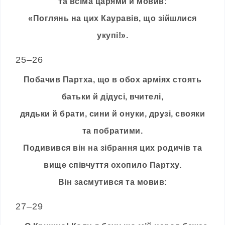
та всіма царями й мовив:
«Поглянь на цих Кауравів, що зійшлися
укупі!».
25–26
Побачив Партха, що в обох арміях стоять
батьки й дідусі, вчителі,
дядьки й брати, сини й онуки, друзі, свояки
та побратими.
Подивився він на зібрання цих родичів та
вище співчуття охопило Партху.
Він засмутився та мовив:
27–29