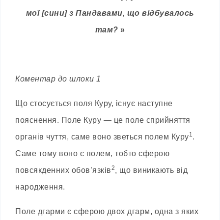
мої [сини] з Пандавами, що відбувалось
там?
»
Коментар до шлоки 1
Що стосується поля Куру, існує наступне
пояснення. Поле Куру — це поле сприйняття
1
органів чуття, саме воно зветься полем Куру
.
Саме тому воно є полем, тобто сферою
2
повсякденних обов’язків
, що виникають від
народження.
Поле дгарми є сферою двох дгарм, одна з яких