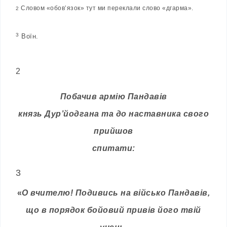
Словом «обовʼязок» тут ми переклали слово «дгарма».
2
3
Воїн.
2
Побачив армію Пандавів
князь Дур’йодгана та до наставника свого
прийшов
спитати:
3
«
О вчителю! Подивись на військо Пандавів,
що в порядок бойовий привів його твій