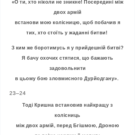
«О ти, хто ніколи не зникне! Посередині між
двох армій
встанови мою колісницю, щоб побачив я
тих, хто стоїть у жаданні битви!
З ким же боротимусь я у прийдешній битві?
Я бачу охочих стятися, що бажають
задовольнити
в цьому бою зловмисного Дурйодгану».
23–24
Тоді Кришна встановив найкращу з
колісниць
між двох армій, перед Бгішмою, Дроною