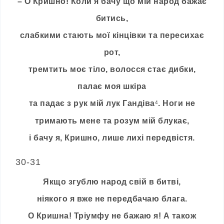
– О Кришно! Коли я бачу що мій народ бажає
битись,
слабкими стають мої кінцівки та пересихає
рот,
тремтить моє тіло, волосся стає дибки,
палає моя шкіра
та падає з рук мій лук Гандіва
. Ноги не
4
тримають мене та розум мій блукає,
і бачу я, Кришно, лише лихі передвістя.
30-31
Якщо згублю народ свій в битві,
ніякого я вже не передбачаю блага.
О Кришна! Тріумфу не бажаю я! А також