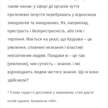
таким чином: у сфері дії органів чуття
протилежні почуття перебувають у відносинах
знищувачів та знищуваних. Як, наприклад,
пристрасть і безпристрасність, або гнів і
терпіння. Мається на увазі, що Каурави – це
уявлення, сповнені незнання і властиві
неосвіченим людям. Пандави ж – це такі
[уявлення], чия сутність – знання, і які
відповідають людям чистого знання. Що ж вони
здійснили?
1
Слово «
куру
» є дієсловом у наказовому стані другої
особи однини, буквально «
дій
».