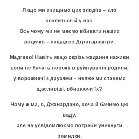
Якщо ми знищимо цих злодіїв – зло
оселиться й у нас.
Ось чому ми не маємо вбивати наших
родичів –
нащадків
Дгритараштри.
Мадгаво! Навіть якщо скрізь жадання наживи
вони не бачать пороку в руйнуванні родини,
у ворожнечі з друзями – невже ми станемо
щасливіші, вбиваючи їх?
Чому ж ми, о, Джанардано, хоча й бачимо цю
ваду,
але не усвідомлюємо потреби уникнути
помилки,