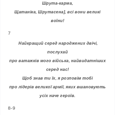
Шрута-карма,
Щатаніка, Шрутасена], всі вони великі
воїни!
7
Найкращий серед народжених двічі,
послухай
про ватажків мого війська, найвидатніших
серед нас!
Щоб знав ти їх, я розповім тобі
про лідерів великої армії, яких вшановують
усіх наче героїв.
8-9