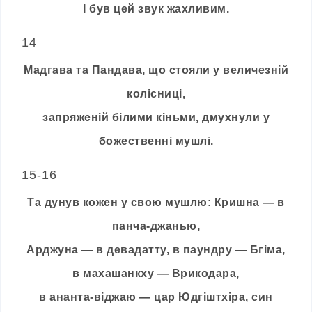
І був цей звук жахливим.
14
Мадгава та Пандава, що стояли у величезній
колісниці,
запряженій білими кіньми, дмухнули у
божественні мушлі.
15-16
Та дунув кожен у свою мушлю: Кришна — в
панча-джанью,
Арджуна — в девадатту, в паундру — Бгіма,
в махашанкху — Врикодара,
в ананта-віджаю — цар Юдгіштхіра, син