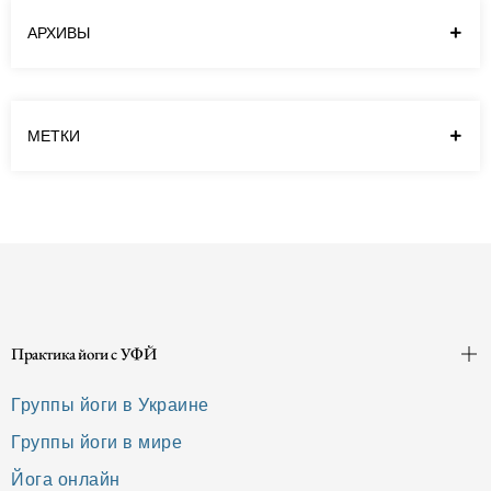
пересмотрел имеющиеся пищевые
АРХИВЫ
привычки. А благодаря такому обету и
эмпирическим наблюдениям за своим
состоянием удалось выявить наиболее…
МЕТКИ
Читать далее
Практика йоги с УФЙ
Группы йоги в Украине
Группы йоги в мире
Йога онлайн