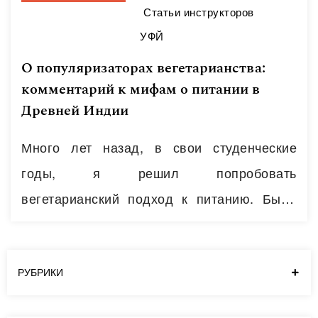
Статьи инструкторов
УФЙ
О популяризаторах вегетарианства:
комментарий к мифам о питании в
Древней Индии
Много лет назад, в свои студенческие
годы, я решил попробовать
вегетарианский подход к питанию. Было
интересно узнать, как будет вести себя мое
тело, с какими трудностями я столкнусь,
какие кризисы возможны. В этот
РУБРИКИ
интересный период я во многом