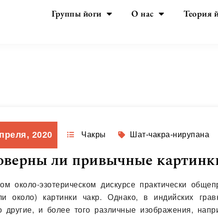
Группы йоги
О нас
Теория 
День:
23.04.2020
апреля, 2020
Чакры
Шат-чакра-нирупана
оверны ли привычные картинк
ом около-эзотерическом дискурсе практически обще
ли около) картинки чакр. Однако, в индийских гра
о другие, и более того различные изображения, напр