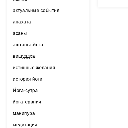
пока в с
— являю
актуальные события
проанали
анахата
асаны
аштанга-йога
вишуддха
истинные желания
история йоги
Йога-сутра
йогатерапия
манипура
медитации