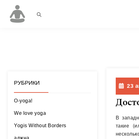
РУБРИКИ
23 
Дост
O-yoga!
We love yoga
В западн
такие (и
Yogis Without Borders
нескольк
аджна