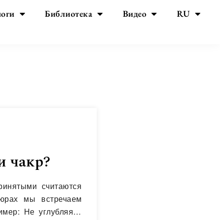
йоги
Библиотека
Видео
RU
и чакр?
принятыми считаются
вюрах мы встречаем
имер: Не углубляясь