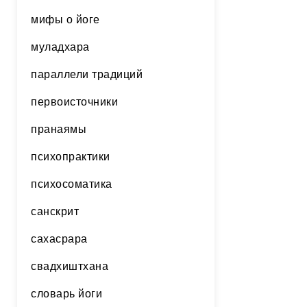
мифы о йоге
муладхара
параллели традиций
первоисточники
пранаямы
психопрактики
психосоматика
санскрит
сахасрара
свадхиштхана
словарь йоги