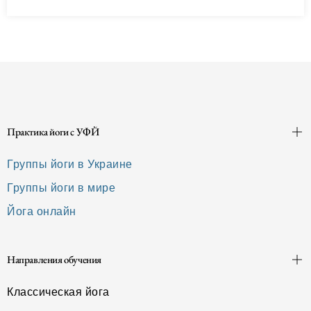
свидетельство авторитетного источника и
логическое умозаключение. В принципе,
такой взгляд присущ…
Читать далее
Практика йоги с УФЙ
Группы йоги в Украине
Группы йоги в мире
Йога онлайн
Направления обучения
Классическая йога