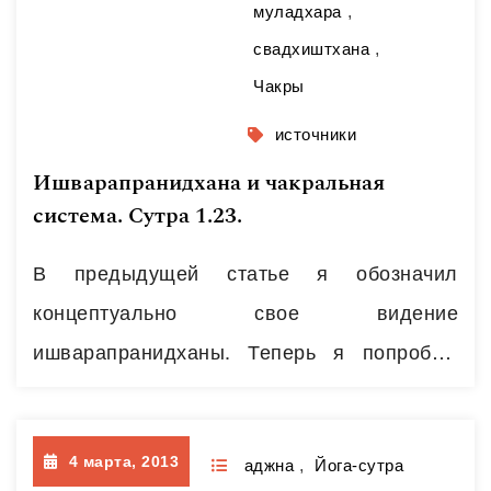
муладхара
,
количество чакр, архар, грантх и тд.
свадхиштхана
,
Кстати, число шесть закодировано в…
Чакры
Читать далее
источники
Ишварапранидхана и чакральная
система. Сутра 1.23.
В предыдущей статье я обозначил
концептуально свое видение
ишварапранидханы. Теперь я попробую
рассмотреть этот вопрос с более
«практической» точки зрения, под углом
4 марта, 2013
того, как именно формировать данное
аджна
,
Йога-сутра