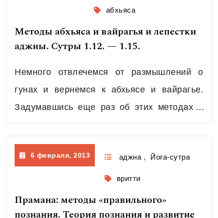
состояние и из каких элементов оно
абхьяса
состоит. И в качестве методологии
Методы абхьяса и вайрагья и лепестки
рассмотрения я воспользуюсь концепцией
аджны. Сутры 1.12. — 1.15.
чакральной системы человека. И для того,
Немного отвлечемся от размышлений о
чтобы не возникало недоразумений в
гунах и вернемся к абхьясе и вайрагье.
процессе чтения…
Читать далее
Задумавшись еще раз об этих методах я
увидел явную аналогию с
функционированием правого и левого
6 февраля, 2013
лепестков аджна чакры. А после этого
аджна
,
Йога-сутра
вспомнил мою концепцию право- и лево-
вритти
лепестковых медитаций,
Прамана: методы «правильного»
сформулированную в моей первой книге
познания. Теория познания и развитие