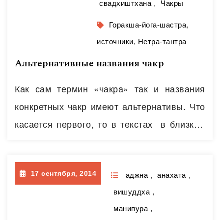
свадхиштхана
,
Чакры
Горакша-йога-шастра
,
источники
,
Нетра-тантра
Альтернативные названия чакр
Как сам термин «чакра» так и названия
конкретных чакр имеют альтернативы. Что
касается первого, то в текстах в близком
контексте встречаются термины «адхара»,
«стхана» (Горакша-паддхати), «грантха».
17 сентября, 2014
Впрочем, в некоторых текстах это не одно
аджна
,
анахата
,
вишуддха
,
и тоже, а в некоторых, как например в
манипура
,
Нетра-тантре, выделяют разное