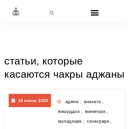
Рубрика:
аджна
статьи, которые
касаются чакры аджаны
10 июля, 2020
аджна
,
анахата
,
вишуддха
,
манипура
,
муладхара
,
сахасрара
,