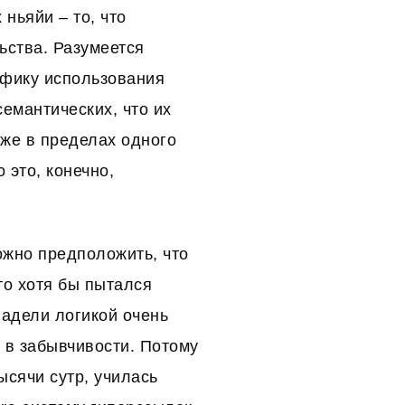
ньяйи – то, что
ьства. Разумеется
ифику использования
емантических, что их
аже в пределах одного
 это, конечно,
жно предположить, что
то хотя бы пытался
ладели логикой очень
 в забывчивости. Потому
ысячи сутр, училась