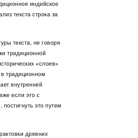
адиционное индийское
лиз текста строка за
уры текста, не говоря
мки традиционной
исторических «слоев»
а в традиционном
дает внутренней
аже если это с
, постигнуть это путем
рактовки древних