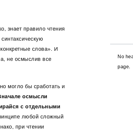
о, знает правило чтения
 синтаксическую
 конкретные слова». И
No hea
ва, не осмыслив все
page.
но могло бы сработать и
Вначале осмысли
бирайся с отдельными
принципе любой сложный
днако, при чтении