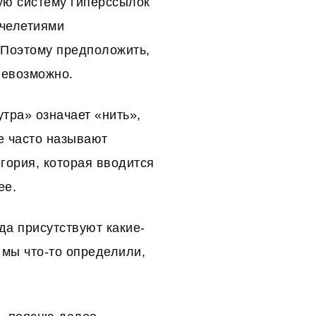
ную систему гиперссылок
ячелетиями
 Поэтому предположить,
 невозможно.
тра» означает «нить»,
же часто называют
егория, которая вводится
ее.
да присутствуют какие-
 мы что-то определили,