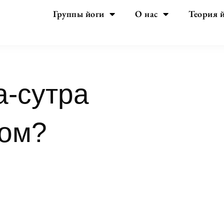
Группы йоги
О нас
Теория 
а-сутра
том?