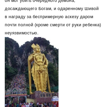
он мог убить очередного демона,
досаждающего Богам, и одаренному Шивой
в награду за беспримерную аскезу даром
почти полной (кроме смерти от руки ребенка)
неуязвимостью.