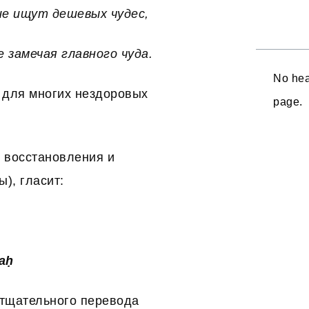
е ищут дешевых чудес,
е замечая главного чуда.
No hea
у для многих нездоровых
page.
х восстановления и
), гласит:
raḥ
с тщательного перевода