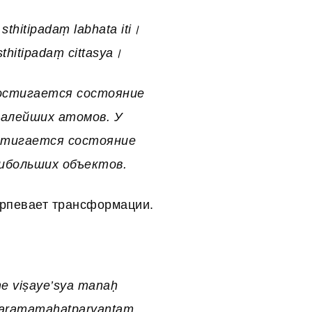
hitipadaṃ labhata iti।
thitipadaṃ cittasya।
достигается состояние
малейших атомов. У
остигается состояние
аибольших объектов.
ерпевает трансформации.
e viṣaye’sya manaḥ
iparamamahatparyantaṃ