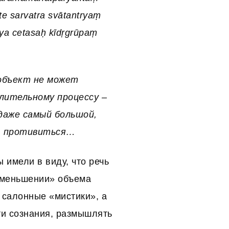
te sarvatra svātantryaṃ
ya cetasaḥ kīdṛgrūpaṃ
объект не может
слительному процессу –
 даже самый большой,
у) противиться…
имели в виду, что речь
«уменьшении» объема
 салонные «мистики», а
ти сознания, размышлять