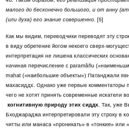
40. Таким образом, его реализация простирае
малого до бесконечно большого, и от анну (а
(или духа) его знание совершенно.
[5]
Как мы видим, переводчики переводят эту стро
в виду обретение йогом некоего сверх-могущест
интерпретация не лишена классических основан
начиная перечисление с paramâñu («наименьши
mahat («наибольшие объекты») Патанджали явн
махасиддх. Однако уже первые комментаторы п
чего не хотят принять современные искатели в
когнитивную природу этих сиддх
. Так, уже В
Бходжараджа интерпретировали эту строку в ко
читты или манаса «проникать» в «тонкие» или 