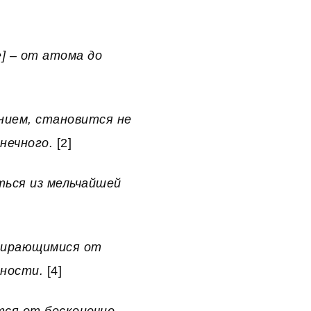
] – от атома до
нием, становится не
онечного.
[2]
ться из мельчайшей
стирающимися от
ьности.
[4]