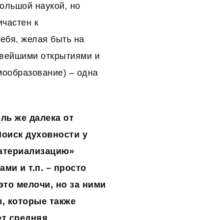
ольшой наукой, но
ичастен к
ебя, желая быть на
новейшими открытиями и
мообразование) – одна
ль же далека от
Поиск духовности у
материализацию»
ми и т.п. – просто
то мелочи, но за ними
, которые также
ет средняя