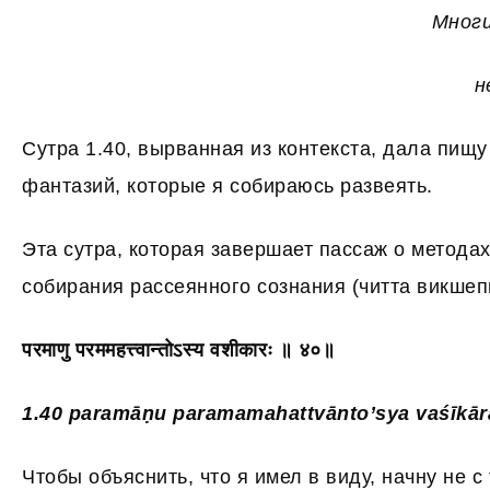
Многи
н
Сутра 1.40, вырванная из контекста, дала пищ
фантазий, которые я собираюсь развеять.
Эта сутра, которая завершает пассаж о метода
собирания рассеянного сознания (читта викшепы
परमाणु परममहत्त्वान्तोऽस्य वशीकारः ॥ ४०॥
1.40 paramāṇu paramamahattvānto’sya vaśīkā
Чтобы объяснить, что я имел в виду, начну не 