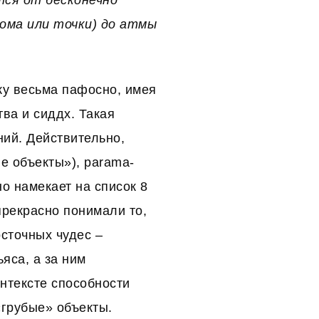
тся от бесконечно
тома или точки) до атмы
ку весьма пафосно, имея
ва и сиддх. Такая
ий. Действительно,
е объекты»), parama-
о намекает на список 8
рекрасно понимали то,
осточных чудес –
ьяса, а за ним
нтексте способности
«грубые» объекты.