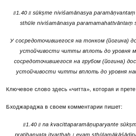
॥1.40॥ sūkṣme niviśamānasya paramāṇvantaṃ st
sthūle niviśamānasya paramamahattvāntaṃ s
У сосредоточившегося на тонком (йогина) 
устойчивости читты вплоть до уровня 
сосредоточившегося на грубом (йогина) д
устойчивости читты вплоть до уровня н
Ключевое слово здесь «читта», которая и прет
Бходжараджа в своем комментарии пишет:
॥1.40॥ na kvacittaparamāṇuparyante sūkṣm
pratihanyata ityarthaḥ। evaṃ sthūlamākāśād