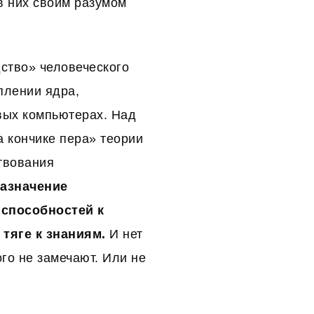
 в них своим разумом
ство» человеческого
плении ядра,
вых компьютерах. Над
а кончике пера» теории
твования
назначение
 способностей к
 тяге к знаниям.
И нет
ого не замечают. Или не