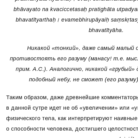
bhāvayato na kvaciccetasaḥ pratighāta utpadya
bhavatītyarthaḥ। evamebhirupāyaiḥ saṃskṛtas
bhavatītyāha.
Никакой «тонкий», даже самый малый 
противостоять его разуму (манасу! т.е. мы
прим. А.С.). Аналогично, никакой «грубый»
подобный небу, не сможет (его разум
Таким образом, даже древнейшие комментаторы 
в данной сутре идет не об «увеличении» или 
физического тела, как интерпретируют наивные
о способности человека, достигшего целостнос