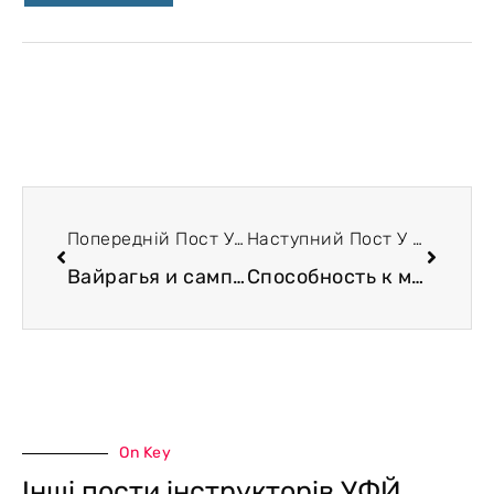
Попередній Пост У Блозі
Наступний Пост У Блозі
Вайрагья и сампраджня. Логика построения последних нескольких сутр. Сутры 1.12 — 1.18.
Способность к медитации и состояние ученичества
On Key
Інші пости інструкторів УФЙ