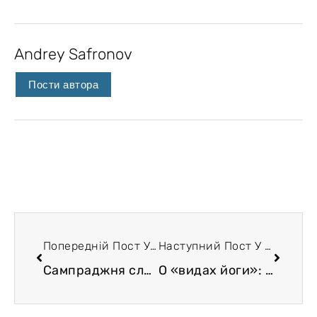
Andrey Safronov
Пости автора
Попередній Пост У Блозі
Наступний Пост У Блозі
Сампраджня словами Б. Рассела. Сутра 1.16.
О «видах йоги»: карма йога и бхакти йога