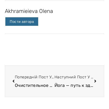
Akhramieieva Olena
Пости автора
Попередній Пост У Блозі
Наступний Пост У Блозі
Очистительное дыхание в йоге — механизмы, эффекты, показания
Йога — путь к здоровому сердцу. Один из целительных механизмов пранаям