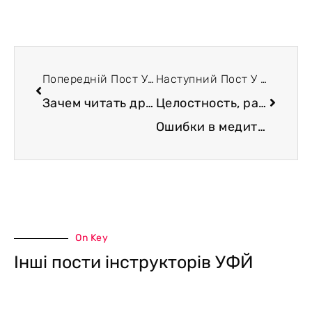
Попередній Пост У Блозі
Наступний Пост У Блозі
Зачем читать древние тексты
Целостность, рассеянность и отуплённость сознания.
Ошибки в медитации
On Key
Інші пости інструкторів УФЙ