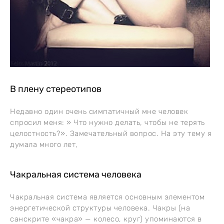
В плену стереотипов
Недавно один очень симпатичный мне человек
спросил меня: » Что нужно делать, чтобы не терять
целостность?». Замечательный вопрос. На эту тему я
думала много лет,
Чакральная система человека
Чакральная система является основным элементом
энергетической структуры человека. Чакры (на
санскрите «чакра» — колесо, круг) упоминаются в