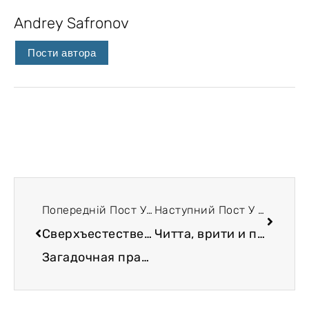
Andrey Safronov
Пости автора
Попередній Пост У Блозі
Наступний Пост У Блозі
Сверхъестественные существа vs потоковые люди.
Читта, врити и психосоматика. Сутра 1.2.
Загадочная пратьяя. Сутра 1.19.