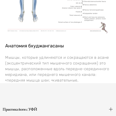
Анатомия бхуджангасаны
Мышцы, которые удлиняются и сокращаются в асане
(эксцентрический тип мышечного сокращения) это
мышцы, расположенные вдоль передне-серединного
меридиана, или переднего мышечного канала:
▫️передняя мышца шеи; ▫️кивательные,
Практика йоги с УФЙ