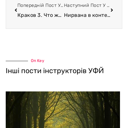
Попередній Пост У Блозі
Наступний Пост У Блозі
Краков 3. Что же такое «сварупа». Личная дхарма и личный Путь
Нирвана в контексте йоги
On Key
Інші пости інструкторів УФЙ