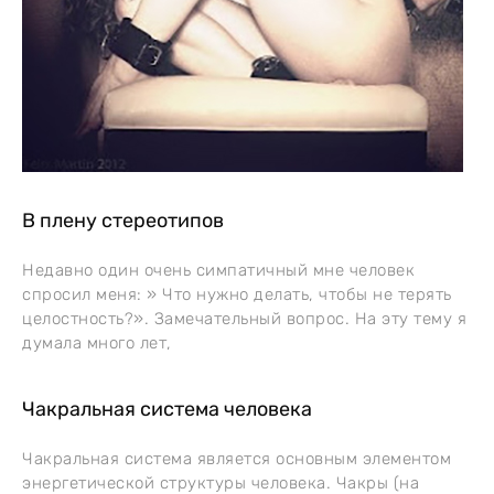
В плену стереотипов
Недавно один очень симпатичный мне человек
спросил меня: » Что нужно делать, чтобы не терять
целостность?». Замечательный вопрос. На эту тему я
думала много лет,
Чакральная система человека
Чакральная система является основным элементом
энергетической структуры человека. Чакры (на