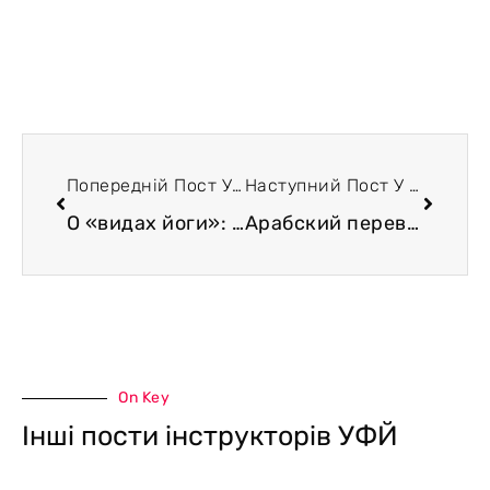
Попередній Пост У Блозі
Наступний Пост У Блозі
О «видах йоги»: карма йога и бхакти йога
Арабский перевод Йога сутры Патанджали, выполненный Аль Бируни. Проблема влияния йоги на суфизм
On Key
Інші пости інструкторів УФЙ