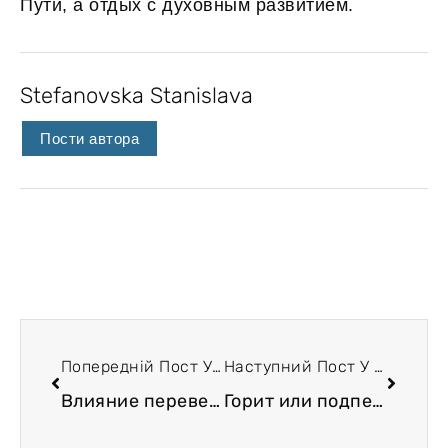
Пути, а отдых с духовным развитием.
Stefanovska Stanislava
Пости автора
Попередній Пост У Блозі
Наступний Пост У Блозі
Влияние перевернутых асан на организм
Горит или подпекает?