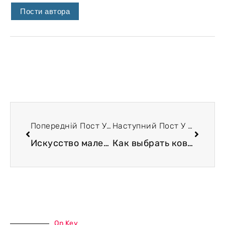
Пости автора
Попередній Пост У Блозі
Наступний Пост У Блозі
Искусство маленьких свершений
Как выбрать коврик для йоги?
On Key