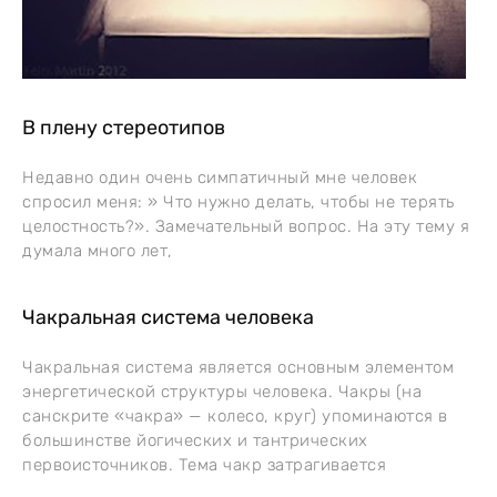
В плену стереотипов
Недавно один очень симпатичный мне человек
спросил меня: » Что нужно делать, чтобы не терять
целостность?». Замечательный вопрос. На эту тему я
думала много лет,
Чакральная система человека
Чакральная система является основным элементом
энергетической структуры человека. Чакры (на
санскрите «чакра» — колесо, круг) упоминаются в
большинстве йогических и тантрических
первоисточников. Тема чакр затрагивается