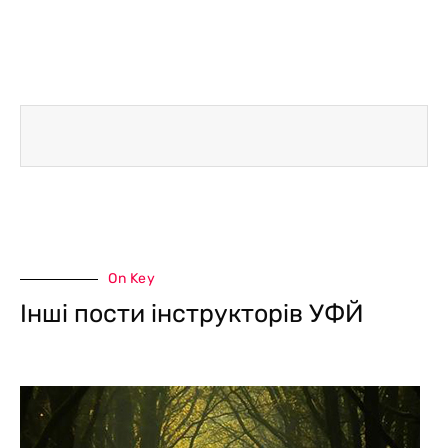
On Key
Інші пости інструкторів УФЙ