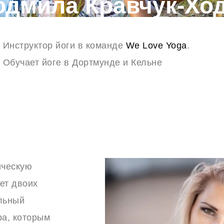
дмила Кравчук-Хо
Инструктор йоги в команде
We Love Yoga
.
Обучает йоге в Дортмунде и Кельне
ическую
ает двоих
ельный
ра, которым