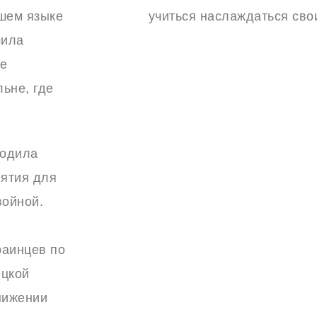
ашем языке
учиться наслаждаться сво
мила
ые
ьне, где
водила
нятия для
войной.
раинцев по
ецкой
нижении