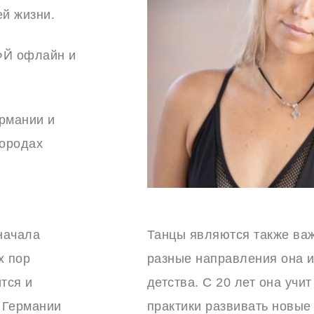
ей жизни.
ФЙ офлайн и
рмании и
городах
начала
Танцы являются также важ
х пор
разные направления она и
ится и
детства. С 20 лет она учи
в Германии
практики развивать новые