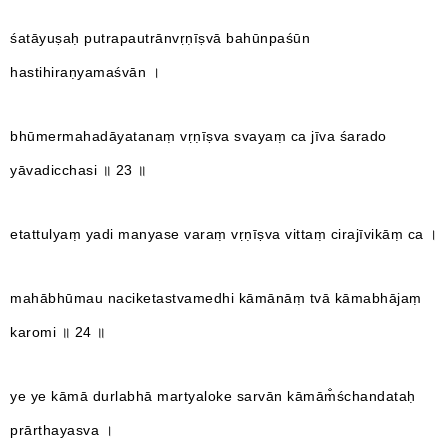
śatāyuṣaḥ putrapautrānvṛṇīṣvā bahūnpaśūn
hastihiraṇyamaśvān ।
bhūmermahadāyatanaṃ vṛṇīṣva svayaṃ ca jīva śarado
yāvadicchasi ॥ 23 ॥
etattulyaṃ yadi manyase varaṃ vṛṇīṣva vittaṃ cirajīvikāṃ ca ।
mahābhūmau naciketastvamedhi kāmānāṃ tvā kāmabhājaṃ
karomi ॥ 24 ॥
ye ye kāmā durlabhā martyaloke sarvān kāmām̐śchandataḥ
prārthayasva ।