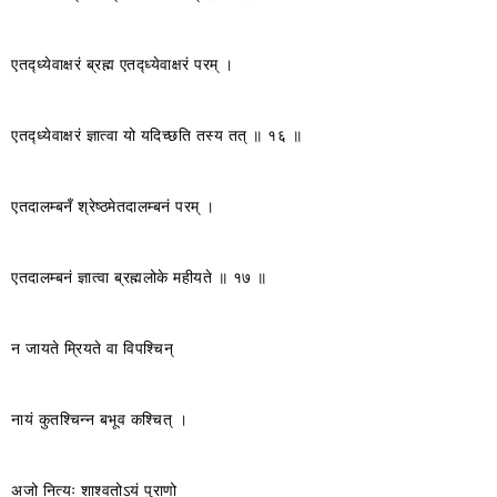
एतद्ध्येवाक्षरं ब्रह्म एतद्ध्येवाक्षरं परम् ।
एतद्ध्येवाक्षरं ज्ञात्वा यो यदिच्छति तस्य तत् ॥ १६ ॥
एतदालम्बनँ श्रेष्ठमेतदालम्बनं परम् ।
एतदालम्बनं ज्ञात्वा ब्रह्मलोके महीयते ॥ १७ ॥
न जायते म्रियते वा विपश्चिन्
नायं कुतश्चिन्न बभूव कश्चित् ।
अजो नित्यः शाश्वतोऽयं पुराणो