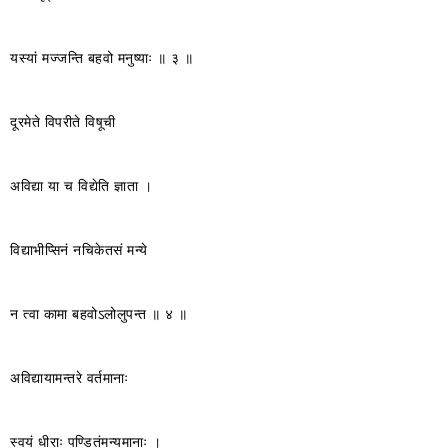
यस्यां मज्जन्ति बहवो मनुष्याः ॥ ३ ॥
दूरमेते विपरीते विषूची
अविद्या या च विद्येति ज्ञाता ।
विद्याभीप्सिनं नचिकेतसं मन्ये
न त्वा कामा बहवोऽलोलुपन्त ॥ ४ ॥
अविद्यायामन्तरे वर्तमानाः
स्वयं धीराः पण्डितंमन्यमानाः ।