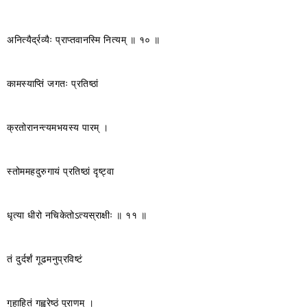
अनित्यैर्द्रव्यैः प्राप्तवानस्मि नित्यम् ॥ १० ॥
कामस्याप्तिं जगतः प्रतिष्ठां
क्रतोरानन्त्यमभयस्य पारम् ।
स्तोममहदुरुगायं प्रतिष्ठां दृष्ट्वा
धृत्या धीरो नचिकेतोऽत्यस्राक्षीः ॥ ११ ॥
तं दुर्दर्शं गूढमनुप्रविष्टं
गुहाहितं गह्वरेष्ठं पुराणम् ।