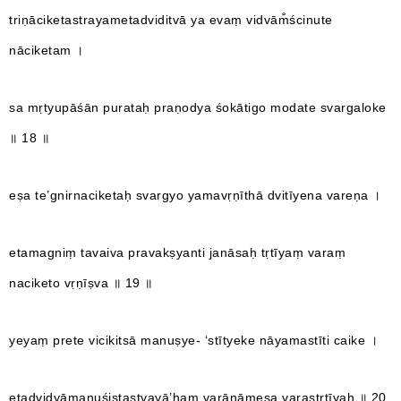
triṇāciketastrayametadviditvā ya evaṃ vidvām̐ścinute
nāciketam ।
sa mṛtyupāśān purataḥ praṇodya śokātigo modate svargaloke
॥ 18 ॥
eṣa te’gnirnaciketaḥ svargyo yamavṛṇīthā dvitīyena vareṇa ।
etamagniṃ tavaiva pravakṣyanti janāsaḥ tṛtīyaṃ varaṃ
naciketo vṛṇīṣva ॥ 19 ॥
yeyaṃ prete vicikitsā manuṣye- ‘stītyeke nāyamastīti caike ।
etadvidyāmanuśiṣṭastvayā’haṃ varāṇāmeṣa varastṛtīyaḥ ॥ 20