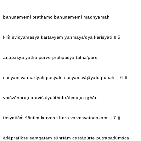
bahūnāmemi prathamo bahūnāmemi madhyamaḥ ।
kim̐ svidyamasya kartavyaṃ yanmayā’dya kariṣyati ॥ 5 ॥
anupaśya yathā pūrve pratipaśya tathā’pare ।
sasyamiva martyaḥ pacyate sasyamivājāyate punaḥ ॥ 6 ॥
vaiśvānaraḥ praviśatyatithirbrāhmaṇo gṛhān ।
tasyaitām̐ śāntiṃ kurvanti hara vaivasvatodakam ॥ 7 ॥
āśāpratīkṣe saṃgatam̐ sūnṛtāṃ ceṣṭāpūrte putrapaśūm̐śca