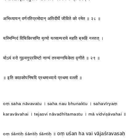
अभिध्यायन् वर्णरतिप्रमोदान् अतिदीर्घे जीविते को रमेत ॥ २८ ॥
यस्मिन्निदं विचिकित्सन्ति मृत्यो यत्साम्पराये महति ब्रूहि नस्तत् ।
योऽयं वरो गूढमनुप्रविष्टो नान्यं तस्मान्नचिकेता वृणीते ॥ २९ ॥
॥ इति काठकोपनिषदि प्रथमाध्याये प्रथमा वल्ली ॥
oṃ saha nāvavatu । saha nau bhunaktu । sahavīryaṃ
karavāvahai । tejasvi nāvadhītamastu । mā vidviṣāvahai ॥
oṃ uśan ha vai vājaśravasaḥ
oṃ śāntiḥ śāntiḥ śāntiḥ ॥