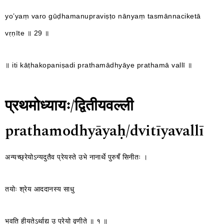
yo’yaṃ varo gūḍhamanupraviṣṭo nānyaṃ tasmānnaciketā
vṛṇīte ॥ 29 ॥
॥
iti kāṭhakopaniṣadi prathamādhyāye prathamā vallī ॥
प्रथमोध्यायः/द्वितीयवल्ली
prathamodhyāyaḥ/dvitīyavallī
अन्यच्छ्रेयोऽन्यदुतैव प्रेयस्ते उभे नानार्थे पुरुषँ सिनीतः ।
तयोः श्रेय आददानस्य साधु
भवति हीयतेऽर्थाद्य उ प्रेयो वृणीते ॥ १ ॥