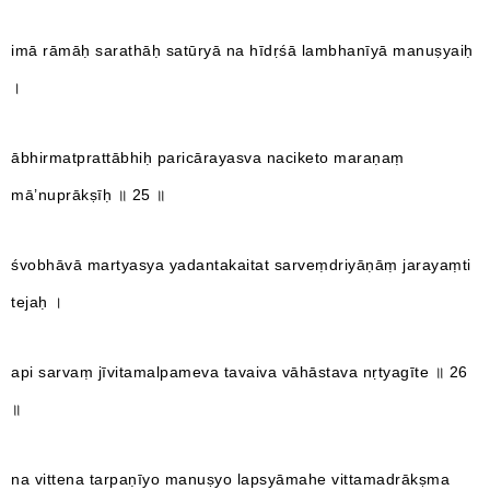
imā rāmāḥ sarathāḥ satūryā na hīdṛśā lambhanīyā manuṣyaiḥ
।
ābhirmatprattābhiḥ paricārayasva naciketo maraṇaṃ
mā’nuprākṣīḥ ॥ 25 ॥
śvobhāvā martyasya yadantakaitat sarveṃdriyāṇāṃ jarayaṃti
tejaḥ ।
api sarvaṃ jīvitamalpameva tavaiva vāhāstava nṛtyagīte ॥ 26
॥
na vittena tarpaṇīyo manuṣyo lapsyāmahe vittamadrākṣma