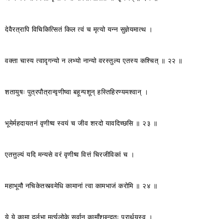
देवैरत्रापि विचिकित्सितं किल त्वं च मृत्यो यन्न सुज्ञेयमात्थ ।
वक्ता चास्य त्वादृगन्यो न लभ्यो नान्यो वरस्तुल्य एतस्य कश्चित् ॥ २२ ॥
शतायुषः पुत्रपौत्रान्वृणीष्वा बहून्पशून् हस्तिहिरण्यमश्वान् ।
भूमेर्महदायतनं वृणीष्व स्वयं च जीव शरदो यावदिच्छसि ॥ २३ ॥
एतत्तुल्यं यदि मन्यसे वरं वृणीष्व वित्तं चिरजीविकां च ।
महाभूमौ नचिकेतस्त्वमेधि कामानां त्वा कामभाजं करोमि ॥ २४ ॥
ये ये कामा दुर्लभा मर्त्यलोके सर्वान् कामाँश्छन्दतः प्रार्थयस्व ।