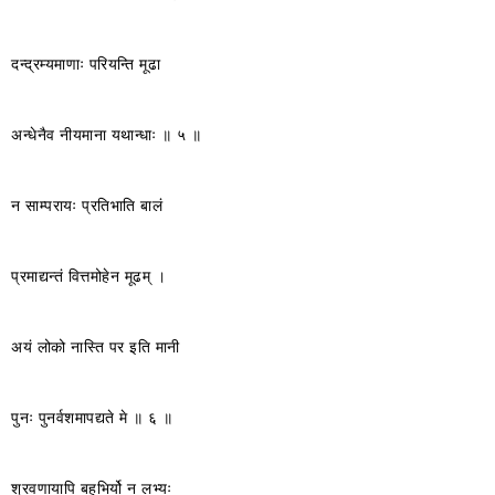
दन्द्रम्यमाणाः परियन्ति मूढा
अन्धेनैव नीयमाना यथान्धाः ॥ ५ ॥
न साम्परायः प्रतिभाति बालं
प्रमाद्यन्तं वित्तमोहेन मूढम् ।
अयं लोको नास्ति पर इति मानी
पुनः पुनर्वशमापद्यते मे ॥ ६ ॥
श्रवणायापि बहुभिर्यो न लभ्यः