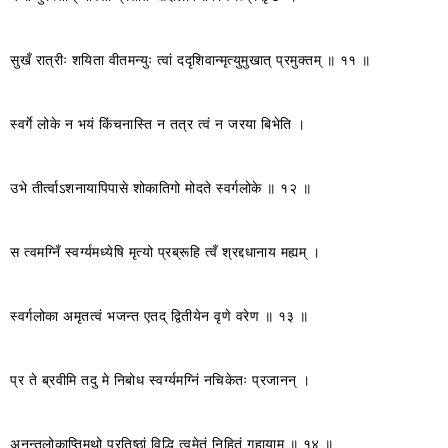
सुखँ रात्रीः शयिता वीतमन्युः त्वां ददृशिवान्मृत्युमुखात् प्रमुक्तम् ॥ ११ ॥
स्वर्गे लोके न भयं किंचनास्ति न तत्र त्वं न जरया बिभेति ।
उभे तीर्त्वाऽशनायापिपासे शोकातिगो मोदते स्वर्गलोके ॥ १२ ॥
स त्वमग्निँ स्वर्ग्यमध्येषि मृत्यो प्रब्रूहि त्वँ श्रद्दधानाय मह्यम् ।
स्वर्गलोका अमृतत्वं भजन्त एतद् द्वितीयेन वृणे वरेण ॥ १३ ॥
प्र ते ब्रवीमि तदु मे निबोध स्वर्ग्यमग्निं नचिकेतः प्रजानन् ।
अनन्तलोकाप्तिमथो प्रतिष्ठां विद्धि त्वमेतं निहितं गुहायाम् ॥ १४ ॥