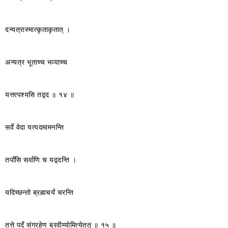
दन्यत्रास्मात्कृताकृतात् ।
अन्यत्र भूताच्च भव्याच्च
यत्तत्पश्यसि तद्वद ॥ १४ ॥
सर्वे वेदा यत्पदमामनन्ति
तपाँसि सर्वाणि च यद्वदन्ति ।
यदिच्छन्तो ब्रह्मचर्यं चरन्ति
तत्ते पदँ संग्रहेण ब्रवीम्योमित्येतत् ॥ १५ ॥