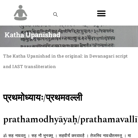
Katha Upanishad
The Katha Upanishad in the original: in Devanagari script
and IAST transliteration
प्रथमोध्यायः/प्रथमवल्ली
prathamodhyāyaḥ/prathamavallī
ॐ सह नाववतु । सह नौ भुनक्तु । सहवीर्यं करवावहै । तेजस्वि नावधीतमस्तु । मा