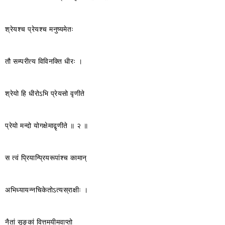
श्रेयश्च प्रेयश्च मनुष्यमेतः
तौ सम्परीत्य विविनक्ति धीरः ।
श्रेयो हि धीरोऽभि प्रेयसो वृणीते
प्रेयो मन्दो योगक्षेमाद्वृणीते ॥ २ ॥
स त्वं प्रियान्प्रियरूपांश्च कामान्
अभिध्यायन्नचिकेतोऽत्यस्राक्षीः ।
नैतां सृङ्कां वित्तमयीमवाप्तो