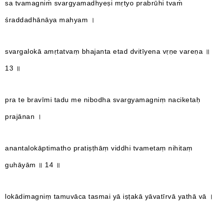
sa tvamagnim̐ svargyamadhyeṣi mṛtyo prabrūhi tvam̐
śraddadhānāya mahyam ।
svargalokā amṛtatvaṃ bhajanta etad dvitīyena vṛṇe vareṇa ॥
13 ॥
pra te bravīmi tadu me nibodha svargyamagniṃ naciketaḥ
prajānan ।
anantalokāptimatho pratiṣṭhāṃ viddhi tvametaṃ nihitaṃ
guhāyām ॥ 14 ॥
lokādimagniṃ tamuvāca tasmai yā iṣṭakā yāvatīrvā yathā vā ।