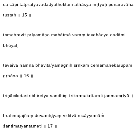
sa cāpi tatpratyavadadyathoktaṃ athāsya mṛtyuḥ punarevāha
tuṣṭaḥ ॥ 15 ॥
tamabravīt prīyamāṇo mahātmā varaṃ tavehādya dadāmi
bhūyaḥ ।
tavaiva nāmnā bhavitā’yamagniḥ sṛṅkāṃ cemāmanekarūpāṃ
gṛhāṇa ॥ 16 ॥
triṇāciketastribhiretya sandhiṃ trikarmakṛttarati janmamṛtyū ।
brahmajajñaṃ devamīḍyaṃ viditvā nicāyyemām̐
śāntimatyantameti ॥ 17 ॥