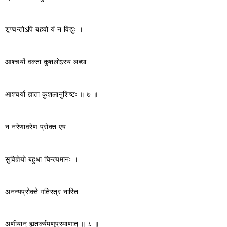
शृण्वन्तोऽपि बहवो यं न विद्युः ।
आश्चर्यो वक्ता कुशलोऽस्य लब्धा
आश्चर्यो ज्ञाता कुशलानुशिष्टः ॥ ७ ॥
न नरेणावरेण प्रोक्त एष
सुविज्ञेयो बहुधा चिन्त्यमानः ।
अनन्यप्रोक्ते गतिरत्र नास्ति
अणीयान् ह्यतर्क्यमणुप्रमाणात् ॥ ८ ॥