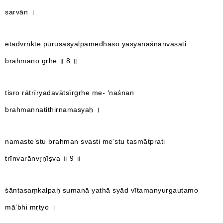
sarvān ।
etadvṛṅkte puruṣasyālpamedhaso yasyānaśnanvasati
brāhmaṇo gṛhe ॥ 8 ॥
tisro rātrīryadavātsīrgṛhe me- ‘naśnan
brahmannatithirnamasyaḥ ।
namaste’stu brahman svasti me’stu tasmātprati
trīnvarānvṛṇīṣva ॥ 9 ॥
śāntasaṃkalpaḥ sumanā yathā syād vītamanyurgautamo
mā’bhi mṛtyo ।