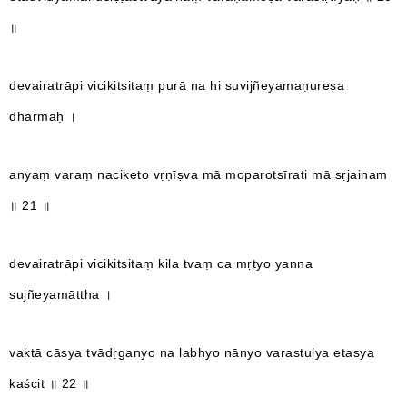
॥
devairatrāpi vicikitsitaṃ purā na hi suvijñeyamaṇureṣa
dharmaḥ ।
anyaṃ varaṃ naciketo vṛṇīṣva mā moparotsīrati mā sṛjainam
॥ 21 ॥
devairatrāpi vicikitsitaṃ kila tvaṃ ca mṛtyo yanna
sujñeyamāttha ।
vaktā cāsya tvādṛganyo na labhyo nānyo varastulya etasya
kaścit ॥ 22 ॥