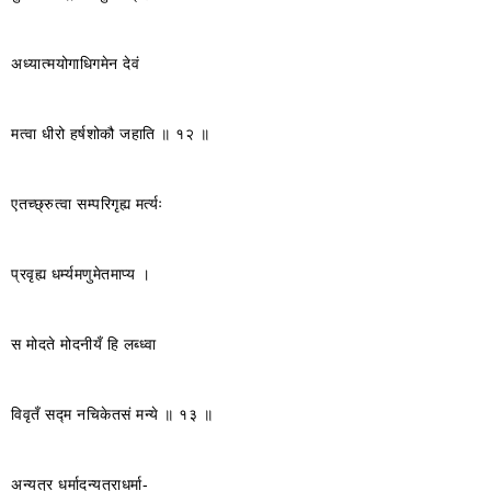
अध्यात्मयोगाधिगमेन देवं
मत्वा धीरो हर्षशोकौ जहाति ॥ १२ ॥
एतच्छ्रुत्वा सम्परिगृह्य मर्त्यः
प्रवृह्य धर्म्यमणुमेतमाप्य ।
स मोदते मोदनीयँ हि लब्ध्वा
विवृतँ सद्म नचिकेतसं मन्ये ॥ १३ ॥
अन्यत्र धर्मादन्यत्राधर्मा-