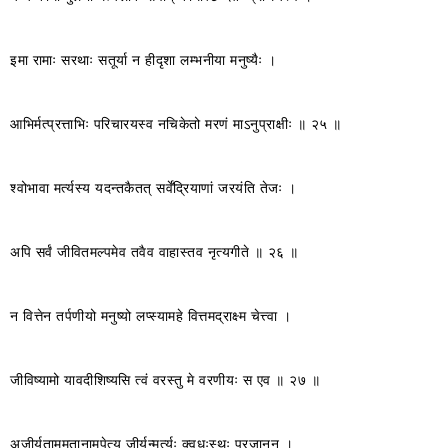
इमा रामाः सरथाः सतूर्या न हीदृशा लम्भनीया मनुष्यैः ।
आभिर्मत्प्रत्ताभिः परिचारयस्व नचिकेतो मरणं माऽनुप्राक्षीः ॥ २५ ॥
श्वोभावा मर्त्यस्य यदन्तकैतत् सर्वेंद्रियाणां जरयंति तेजः ।
अपि सर्वं जीवितमल्पमेव तवैव वाहास्तव नृत्यगीते ॥ २६ ॥
न वित्तेन तर्पणीयो मनुष्यो लप्स्यामहे वित्तमद्राक्ष्म चेत्त्वा ।
जीविष्यामो यावदीशिष्यसि त्वं वरस्तु मे वरणीयः स एव ॥ २७ ॥
अजीर्यताममृतानामुपेत्य जीर्यन्मर्त्यः क्वधःस्थः प्रजानन् ।