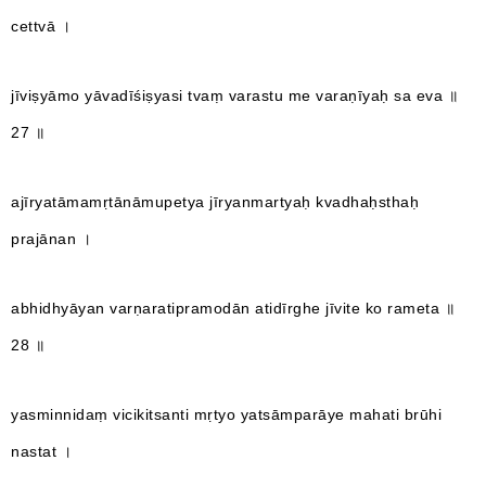
cettvā ।
jīviṣyāmo yāvadīśiṣyasi tvaṃ varastu me varaṇīyaḥ sa eva ॥
27 ॥
ajīryatāmamṛtānāmupetya jīryanmartyaḥ kvadhaḥsthaḥ
prajānan ।
abhidhyāyan varṇaratipramodān atidīrghe jīvite ko rameta ॥
28 ॥
yasminnidaṃ vicikitsanti mṛtyo yatsāmparāye mahati brūhi
nastat ।