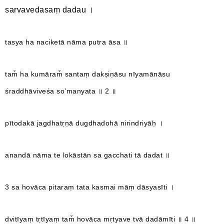
sarvavedasaṃ dadau ।
tasya ha naciketā nāma putra āsa ॥
tam̐ ha kumāram̐ santaṃ dakṣiṇāsu nīyamānāsu
śraddhāviveśa so’manyata ॥ 2 ॥
pītodakā jagdhatṛṇā dugdhadohā nirindriyāḥ ।
anandā nāma te lokāstān sa gacchati tā dadat ॥
3 sa hovāca pitaraṃ tata kasmai māṃ dāsyasīti ।
dvitīyaṃ tṛtīyaṃ tam̐ hovāca mṛtyave tvā dadāmīti ॥ 4 ॥