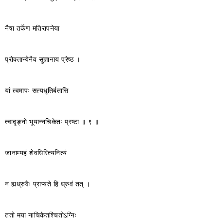
नैषा तर्केण मतिरापनेया
प्रोक्तान्येनैव सुज्ञानाय प्रेष्ठ ।
यां त्वमापः सत्यधृतिर्बतासि
त्वादृङ्नो भूयान्नचिकेतः प्रष्टा ॥ ९ ॥
जानाम्यहं शेवधिरित्यनित्यं
न ह्यध्रुवैः प्राप्यते हि ध्रुवं तत् ।
ततो मया नाचिकेतश्चितोऽग्निः