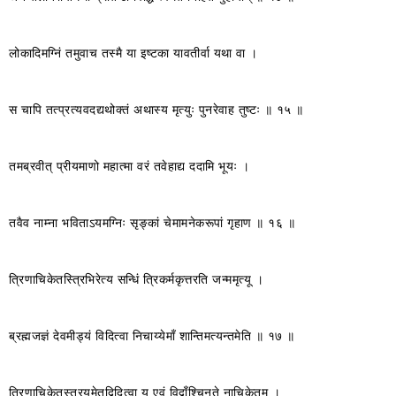
लोकादिमग्निं तमुवाच तस्मै या इष्टका यावतीर्वा यथा वा ।
स चापि तत्प्रत्यवदद्यथोक्तं अथास्य मृत्युः पुनरेवाह तुष्टः ॥ १५ ॥
तमब्रवीत् प्रीयमाणो महात्मा वरं तवेहाद्य ददामि भूयः ।
तवैव नाम्ना भविताऽयमग्निः सृङ्कां चेमामनेकरूपां गृहाण ॥ १६ ॥
त्रिणाचिकेतस्त्रिभिरेत्य सन्धिं त्रिकर्मकृत्तरति जन्ममृत्यू ।
ब्रह्मजज्ञं देवमीड्यं विदित्वा निचाय्येमाँ शान्तिमत्यन्तमेति ॥ १७ ॥
त्रिणाचिकेतस्त्रयमेतद्विदित्वा य एवं विद्वाँश्चिनुते नाचिकेतम् ।