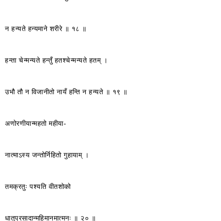
न हन्यते हन्यमाने शरीरे ॥ १८ ॥
हन्ता चेन्मन्यते हन्तुँ हतश्चेन्मन्यते हतम् ।
उभौ तौ न विजानीतो नायँ हन्ति न हन्यते ॥ १९ ॥
अणोरणीयान्महतो महीया-
नात्माऽस्य जन्तोर्निहितो गुहायाम् ।
तमक्रतुः पश्यति वीतशोको
धातुप्रसादान्महिमानमात्मनः ॥ २० ॥