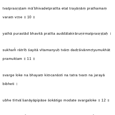
tvatprasṛṣṭam mā’bhivadetpratīta etat trayāṇāṃ prathamaṃ
varaṃ vṛṇe ॥ 10 ॥
yathā purastād bhavitā pratīta auddālakirāruṇirmatprasṛṣṭaḥ ।
sukham̐ rātrīḥ śayitā vītamanyuḥ tvāṃ dadṛśivānmṛtyumukhāt
pramuktam ॥ 11 ॥
svarge loke na bhayaṃ kiṃcanāsti na tatra tvaṃ na jarayā
bibheti ।
ubhe tīrtvā’śanāyāpipāse śokātigo modate svargaloke ॥ 12 ॥