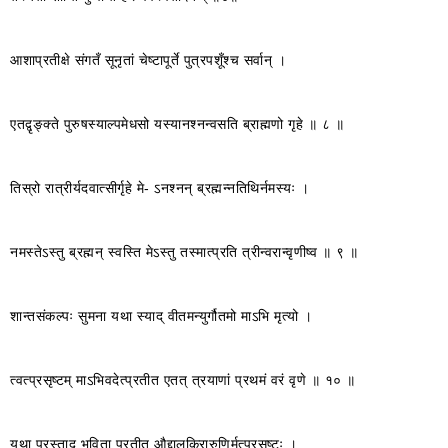
आशाप्रतीक्षे संगतँ सूनृतां चेष्टापूर्ते पुत्रपशूँश्च सर्वान् ।
एतद्वृङ्क्ते पुरुषस्याल्पमेधसो यस्यानश्नन्वसति ब्राह्मणो गृहे ॥ ८ ॥
तिस्रो रात्रीर्यदवात्सीर्गृहे मे- ऽनश्नन् ब्रह्मन्नतिथिर्नमस्यः ।
नमस्तेऽस्तु ब्रह्मन् स्वस्ति मेऽस्तु तस्मात्प्रति त्रीन्वरान्वृणीष्व ॥ ९ ॥
शान्तसंकल्पः सुमना यथा स्याद् वीतमन्युर्गौतमो माऽभि मृत्यो ।
त्वत्प्रसृष्टम् माऽभिवदेत्प्रतीत एतत् त्रयाणां प्रथमं वरं वृणे ॥ १० ॥
यथा पुरस्ताद् भविता प्रतीत औद्दालकिरारुणिर्मत्प्रसृष्टः ।