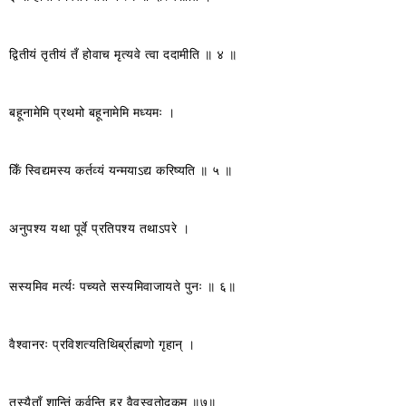
द्वितीयं तृतीयं तँ होवाच मृत्यवे त्वा ददामीति ॥ ४ ॥
बहूनामेमि प्रथमो बहूनामेमि मध्यमः ।
किँ स्विद्यमस्य कर्तव्यं यन्मयाऽद्य करिष्यति ॥ ५ ॥
अनुपश्य यथा पूर्वे प्रतिपश्य तथाऽपरे ।
सस्यमिव मर्त्यः पच्यते सस्यमिवाजायते पुनः ॥ ६॥
वैश्वानरः प्रविशत्यतिथिर्ब्राह्मणो गृहान् ।
तस्यैताँ शान्तिं कुर्वन्ति हर वैवस्वतोदकम् ॥७॥