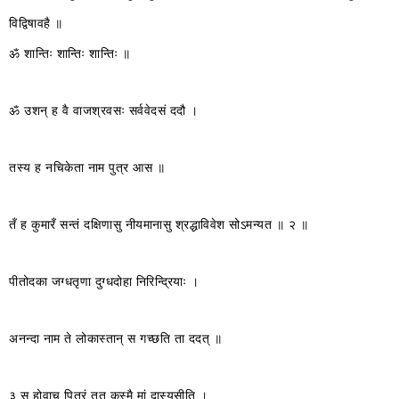
विद्विषावहै ॥
ॐ शान्तिः शान्तिः शान्तिः ॥
ॐ उशन् ह वै वाजश्रवसः सर्ववेदसं ददौ ।
तस्य ह नचिकेता नाम पुत्र आस ॥
तँ ह कुमारँ सन्तं दक्षिणासु नीयमानासु श्रद्धाविवेश सोऽमन्यत ॥ २ ॥
पीतोदका जग्धतृणा दुग्धदोहा निरिन्द्रियाः ।
अनन्दा नाम ते लोकास्तान् स गच्छति ता ददत् ॥
३ स होवाच पितरं तत कस्मै मां दास्यसीति ।