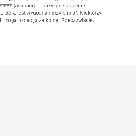
 आसनम् [āsanam] — pozycja, siedzenie,
a, która jest wygodna i przyjemna”. Niektórzy
ji, mogą uznać ją za kpinę. Rzeczywiście,