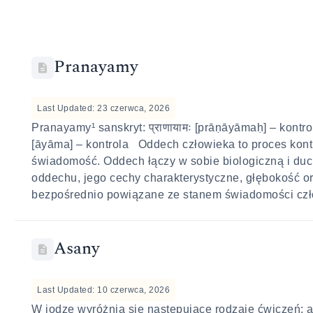
Pranayamy
Last Updated: 23 czerwca, 2026
Pranayamy¹ sanskryt: प्राणायामः [prāṇāyāmaḥ] – kontr
[āyāma] – kontrola Oddech człowieka to proces kont
świadomość. Oddech łączy w sobie biologiczną i du
oddechu, jego cechy charakterystyczne, głębokość 
bezpośrednio powiązane ze stanem świadomości czło
Asany
Last Updated: 10 czerwca, 2026
W jodze wyróżnia się następujące rodzaje ćwiczeń: a