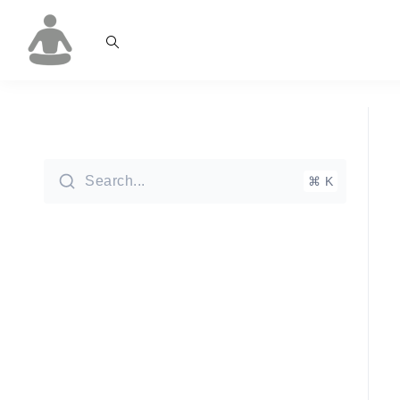
Search...
⌘ K