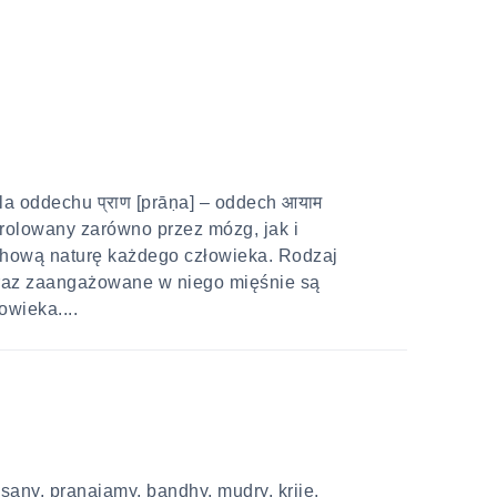
ola oddechu प्राण [prāṇa] – oddech आयाम
rolowany zarówno przez mózg, jak i
chową naturę każdego człowieka. Rodzaj
oraz zaangażowane w niego mięśnie są
wieka....
sany, pranajamy, bandhy, mudry, krije,