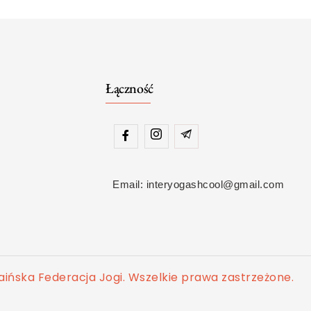
Łączność
Email: interyogashcool@gmail.com
aińska Federacja Jogi. Wszelkie prawa zastrzeżone.