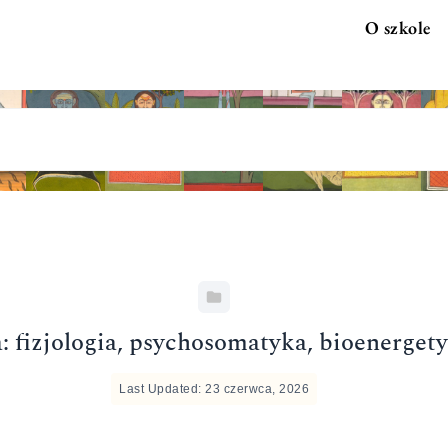
O szkole
: fizjologia, psychosomatyka, bioenerget
Last Updated: 23 czerwca, 2026