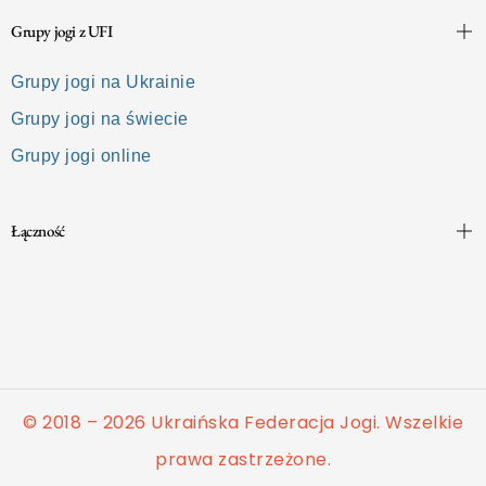
Grupy jogi z UFI
Grupy jogi na Ukrainie
Grupy jogi na świecie
Grupy jogi online
Łączność
© 2018 – 2026 Ukraińska Federacja Jogi. Wszelkie
prawa zastrzeżone.