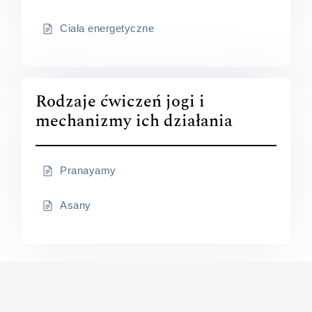
Ciała energetyczne
Rodzaje ćwiczeń jogi i
mechanizmy ich działania
Pranayamy
Asany