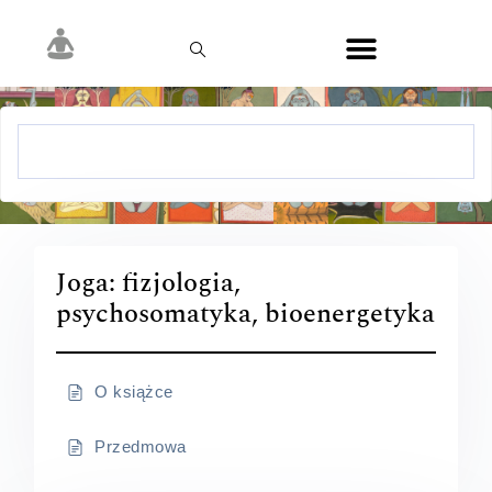
Joga: fizjologia,
psychosomatyka, bioenergetyka
O książce
Przedmowa